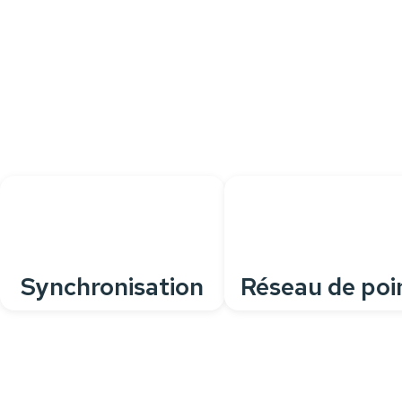
pour tous vos besoins quotidiens
Personnalisez votre
caisse
grâce à de nombreuses
fonctionnalités
, pour une solution parfaitement adaptée à
votre activité.
Synchronisation
Réseau de poi
avec site web
de vente