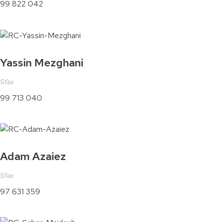
99 822 042
Yassin Mezghani
Sfax
99 713 040
Adam Azaiez
Sfax
97 631 359