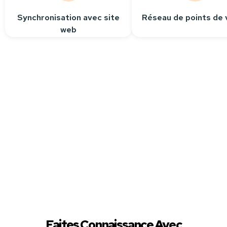
Synchronisation avec site
Réseau de points de 
web
Besoin
d’aide ?
Contactez-nous
Nous sommes à votre
écoute pour répondre
à toutes vos questions.
Faites Connaissance Avec