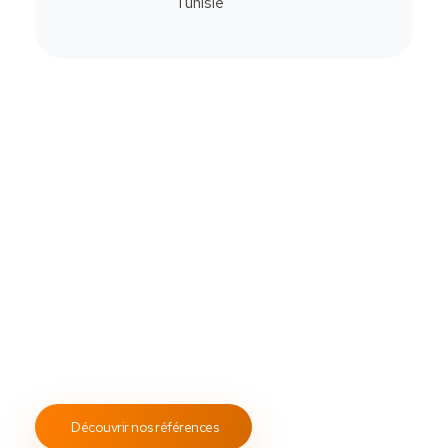
Commander
Contactez-Nous
Notre savoir-faire
All Soft Multimédia
Fort de plus de
19 ans
d’expérience, ASM s’engage à
fournir un service client attentif et réactif, tout en
proposant des s
olutions de point de vente
fiables et
performantes.
Notre engagement envers les normes
ISO 9001
garantit des prestations de qualité, durables et
conformes aux standards internationaux.
Découvrir nos références