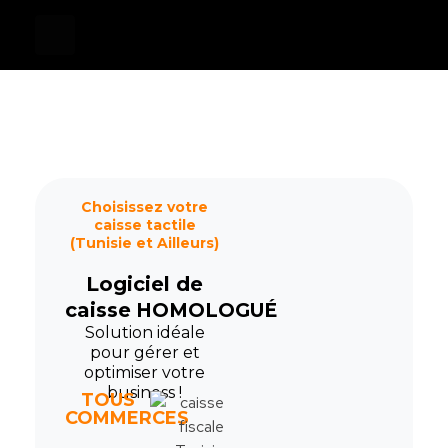
Devis
0
Caisse tactile Tunisie - ASM
Caisses tactiles de marques mondiales et logiciels de gestion pour les points de vente.
Choisissez votre
caisse tactile
(Tunisie et Ailleurs)
Logiciel de
caisse
HOMOLOGUÉ
Solution idéale
pour gérer et
optimiser votre
business !
TOUS
COMMERCES