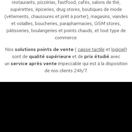
restaurants, pizzérias, fastfood, cafés, salons de thé,
supérettes, épiceries, drug stores, boutiques de mode
(vêtements, chaussures et prêt à porter), magasins, viandes
et volailles, boucheries, parapharmacies, GSM stores,
pâtisseries, boulangeries et points chauds, et tout type de
commerce.
Nos
solutions points de vente
(
caisse tactile
et
logiciel
)
sont de
qualité supérieure
et de
prix étudié
avec
un
service après vente
impeccable qui est à la disposition
de nos clients 24h/7.
Sfax
So
Siège : Av. de la liberté Imm. El Itkan 3 ème étage
A