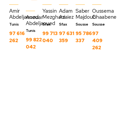
Amir
Yassin
Adam
Saber
Oussema
Abdeljaoued
Mezghani
Azaiez
Majdoub
Chaabene
Anouar
Abdeljaoued
Tunis
Sfax
Sfax
Sousse
Sousse
Tunis
97 616
99 713
97 631
95 786
97
99 822
262
040
359
337
409
042
262
Nos derniers
blog
C
Voir
o
plus
m
m