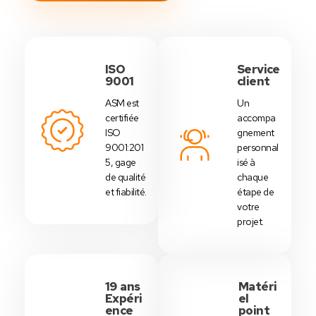
ISO
Service
9001
client
ASM est
Un
certifiée
accompa
ISO
gnement
9001:201
personnal
5, gage
isé à
de qualité
chaque
et fiabilité.
étape de
votre
projet.
19 ans
Matéri
Expéri
el
ence
point