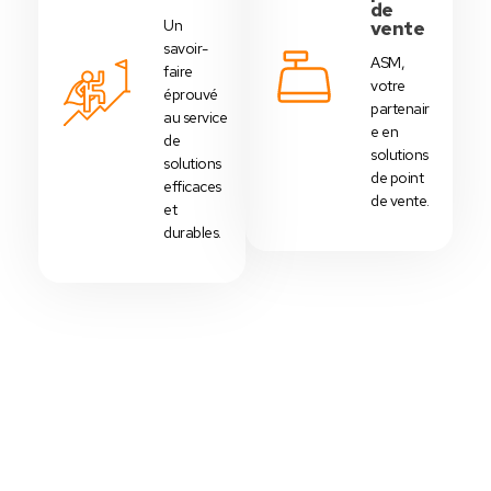
de
Un
vente
savoir-
ASM,
faire
votre
éprouvé
partenair
au service
e en
de
solutions
solutions
de point
efficaces
de vente.
et
durables.
Votre Choix Idéal
Découvrez Nos Packs Caisses
Tactiles - Tunisie
Des
packs caisses tactiles
prédéfinis selon
chaque
activité