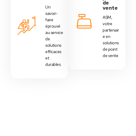
de
Un
vente
savoir-
ASM,
faire
votre
éprouvé
partenair
au service
e en
de
solutions
solutions
de point
efficaces
de vente.
et
durables.
Votre Choix Idéal
Découvrez Nos Packs Caisses
Tactiles - Tunisie
Des
packs caisses tactiles
prédéfinis selon
chaque
activité