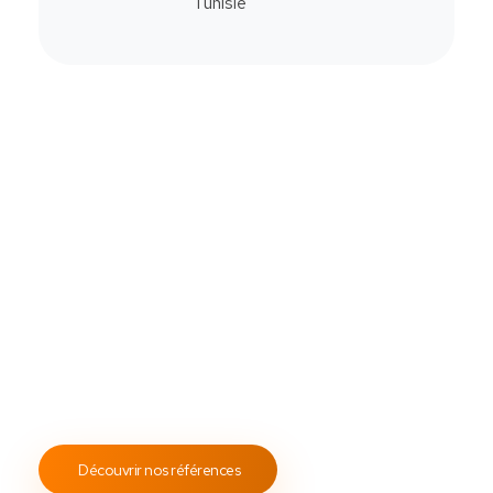
Commander
Contactez-Nous
Notre savoir-faire
All Soft Multimédia
Fort de plus de
19 ans
d’expérience, ASM s’engage à
fournir un service client attentif et réactif, tout en
proposant des s
olutions de point de vente
fiables et
performantes.
Notre engagement envers les normes
ISO 9001
garantit des prestations de qualité, durables et
conformes aux standards internationaux.
Découvrir nos références