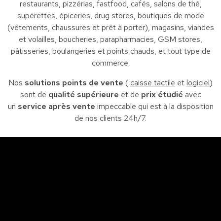
restaurants, pizzérias, fastfood, cafés, salons de thé,
supérettes, épiceries, drug stores, boutiques de mode
(vêtements, chaussures et prêt à porter), magasins, viandes
et volailles, boucheries, parapharmacies, GSM stores,
pâtisseries, boulangeries et points chauds, et tout type de
commerce.
Nos
solutions points de vente
(
caisse tactile
et
logiciel
)
sont de
qualité supérieure
et de
prix étudié
avec
un
service après vente
impeccable qui est à la disposition
de nos clients 24h/7.
Sfax
So
Siège : Av. de la liberté Imm. El Itkan 3 ème étage
A