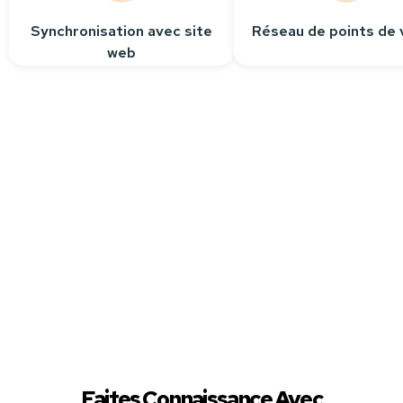
Synchronisation avec site
Réseau de points de 
web
Besoin
d’aide ?
Contactez-nous
Nous sommes à votre
écoute pour répondre
à toutes vos questions.
Faites Connaissance Avec