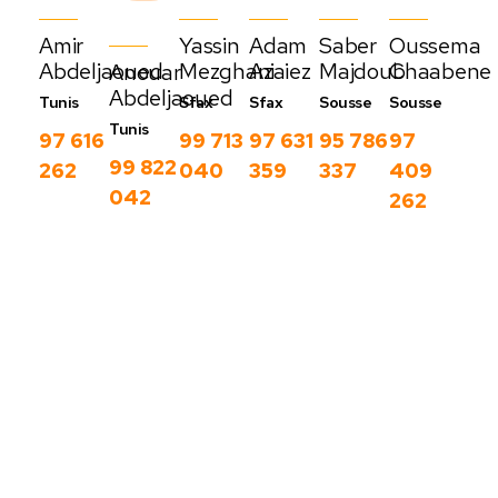
Amir
Yassin
Adam
Saber
Oussema
Abdeljaoued
Mezghani
Azaiez
Majdoub
Chaabene
Anouar
Abdeljaoued
Tunis
Sfax
Sfax
Sousse
Sousse
Tunis
97 616
99 713
97 631
95 786
97
99 822
262
040
359
337
409
042
262
Nos derniers
blog
C
Voir
o
plus
m
m