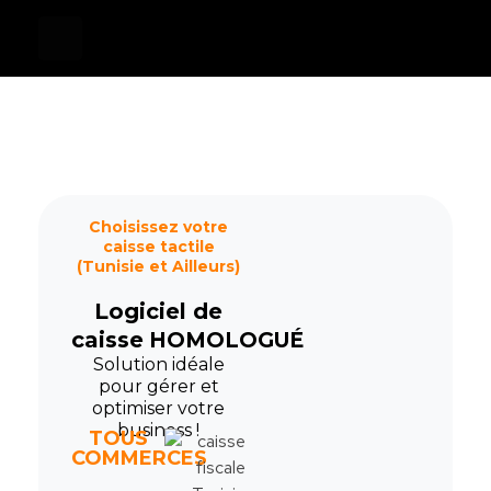
Devis
0
Caisse tactile Tunisie - ASM
Caisses tactiles de marques mondiales et logiciels de gestion pour les points de vente.
Choisissez votre
caisse tactile
(Tunisie et Ailleurs)
Logiciel de
caisse
HOMOLOGUÉ
Solution idéale
pour gérer et
optimiser votre
business !
TOUS
COMMERCES