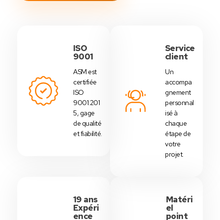
ISO
Service
9001
client
ASM est
Un
certifiée
accompa
ISO
gnement
9001:201
personnal
5, gage
isé à
de qualité
chaque
et fiabilité.
étape de
votre
projet.
19 ans
Matéri
Expéri
el
ence
point