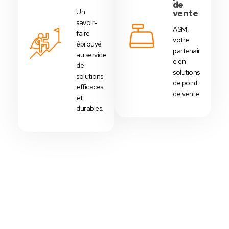
de
Un
vente
savoir-
ASM,
faire
votre
éprouvé
partenair
au service
e en
de
solutions
solutions
de point
efficaces
de vente.
et
durables.
Votre Choix Idéal
Découvrez Nos Packs Caisses
Tactiles - Tunisie
Des
packs caisses tactiles
prédéfinis selon
chaque
activité