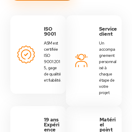
ISO
Service
9001
client
ASM est
Un
certifiée
accompa
ISO
gnement
9001:201
personnal
5, gage
isé à
de qualité
chaque
et fiabilité.
étape de
votre
projet.
19 ans
Matéri
Expéri
el
ence
point