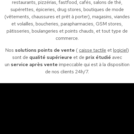
restaurants, pizzérias, fastfood, cafés, salons de thé,
supérettes, épiceries, drug stores, boutiques de mode
(vêtements, chaussures et prêt à porter), magasins, viandes
et volailles, boucheries, parapharmacies, GSM stores,
pâtisseries, boulangeries et points chauds, et tout type de
commerce.
Nos
solutions points de vente
(
caisse tactile
et
logiciel
)
sont de
qualité supérieure
et de
prix étudié
avec
un
service après vente
impeccable qui est à la disposition
de nos clients 24h/7.
Sfax
So
Siège : Av. de la liberté Imm. El Itkan 3 ème étage
A