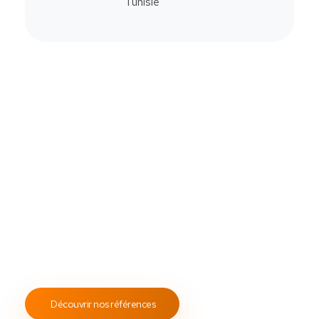
Commander
Contactez-Nous
Notre savoir-faire
All Soft Multimédia
Fort de plus de
19 ans
d’expérience, ASM s’engage à
fournir un service client attentif et réactif, tout en
proposant des s
olutions de point de vente
fiables et
performantes.
Notre engagement envers les normes
ISO 9001
garantit des prestations de qualité, durables et
conformes aux standards internationaux.
Découvrir nos références