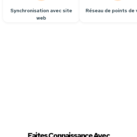
Synchronisation avec site
Réseau de points de 
web
Besoin
d’aide ?
Contactez-nous
Nous sommes à votre
écoute pour répondre
à toutes vos questions.
Faites Connaissance Avec