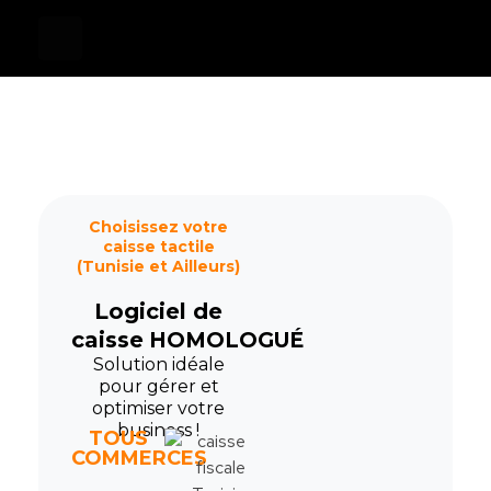
Devis
0
Caisse tactile Tunisie - ASM
Caisses tactiles de marques mondiales et logiciels de gestion pour les points de vente.
Choisissez votre
caisse tactile
(Tunisie et Ailleurs)
Logiciel de
caisse
HOMOLOGUÉ
Solution idéale
pour gérer et
optimiser votre
business !
TOUS
COMMERCES