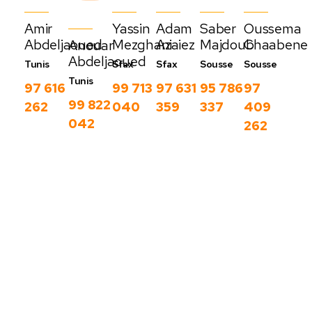
Amir
Yassin
Adam
Saber
Oussema
Abdeljaoued
Mezghani
Azaiez
Majdoub
Chaabene
Anouar
Abdeljaoued
Tunis
Sfax
Sfax
Sousse
Sousse
Tunis
97 616
99 713
97 631
95 786
97
99 822
262
040
359
337
409
042
262
Nos derniers
blog
C
Voir
o
plus
m
m