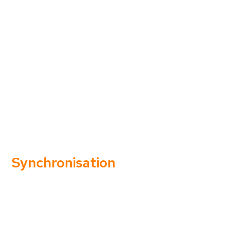
pour tous vos besoins quotidiens
Personnalisez votre
caisse
grâce à de nombreuses
fonctionnalités
, pour une solution parfaitement adaptée à
votre activité.
Synchronisation
avec site web