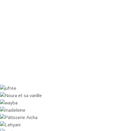
“
“
“