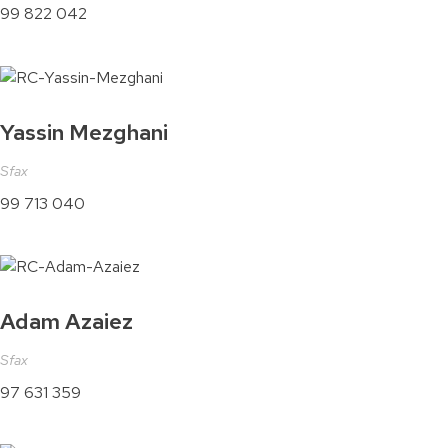
99 822 042
Yassin Mezghani
Sfax
99 713 040
Adam Azaiez
Sfax
97 631 359