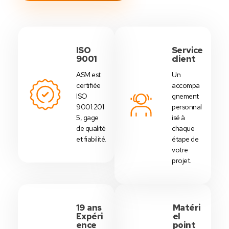
ISO
Service
9001
client
ASM est
Un
certifiée
accompa
ISO
gnement
9001:201
personnal
5, gage
isé à
de qualité
chaque
et fiabilité.
étape de
votre
projet.
19 ans
Matéri
Expéri
el
ence
point