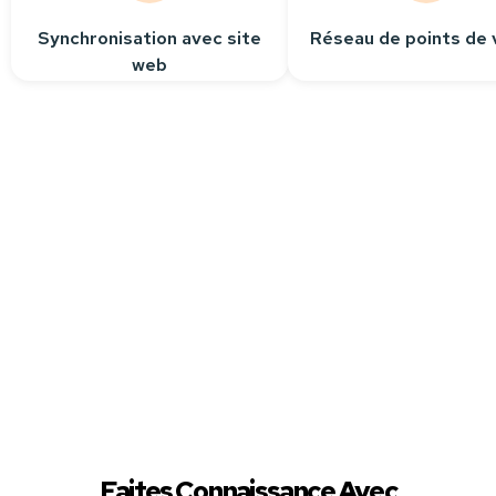
Synchronisation avec site
Réseau de points de 
web
Besoin
d’aide ?
Contactez-nous
Nous sommes à votre
écoute pour répondre
à toutes vos questions.
Faites Connaissance Avec