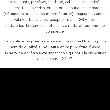
restaurants, pizzérias, fastfood, cafés, salons de thé,
supérettes, épiceries, drug stores, boutiques de mode
(vêtements, chaussures et prêt à porter), magasins, viandes
et volailles, boucheries, parapharmacies, GSM stores,
pâtisseries, boulangeries et points chauds, et tout type de
commerce.
Nos
solutions points de vente
(
caisse tactile
et
logiciel
)
sont de
qualité supérieure
et de
prix étudié
avec
un
service après vente
impeccable qui est à la disposition
de nos clients 24h/7.
Sfax
So
Siège : Av. de la liberté Imm. El Itkan 3 ème étage
A