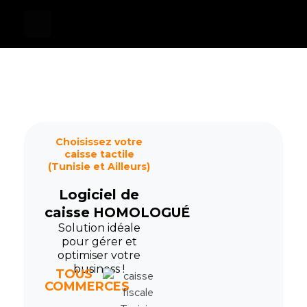
Devis
0
Caisse tactile Tunisie - ASM
Caisses tactiles de marques mondiales et logiciels de gestion pour les points de vente.
Choisissez votre
caisse tactile
(Tunisie et Ailleurs)
Logiciel de
caisse
HOMOLOGUÉ
Solution idéale
pour gérer et
optimiser votre
business !
TOUS
COMMERCES