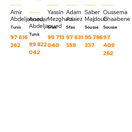
Amir
Yassin
Adam
Saber
Oussema
Abdeljaoued
Mezghani
Azaiez
Majdoub
Chaabene
Anouar
Abdeljaoued
Tunis
Sfax
Sfax
Sousse
Sousse
Tunis
97 616
99 713
97 631
95 786
97
99 822
262
040
359
337
409
042
262
Nos derniers
blog
C
Voir
o
plus
m
m