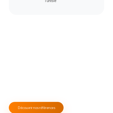
Commander
Contactez-Nous
Notre savoir-faire
All Soft Multimédia
Fort de plus de
19 ans
d’expérience, ASM s’engage à
fournir un service client attentif et réactif, tout en
proposant des s
olutions de point de vente
fiables et
performantes.
Notre engagement envers les normes
ISO 9001
garantit des prestations de qualité, durables et
conformes aux standards internationaux.
Découvrir nos références