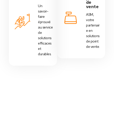
de
Un
vente
savoir-
ASM,
faire
votre
éprouvé
partenair
au service
e en
de
solutions
solutions
de point
efficaces
de vente.
et
durables.
Votre Choix Idéal
Découvrez Nos Packs Caisses
Tactiles - Tunisie
Des
packs caisses tactiles
prédéfinis selon
chaque
activité