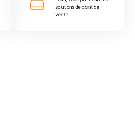
solutions de point de
vente.
 - Tunisie
,
supérettes
,
boutiques
, etc...