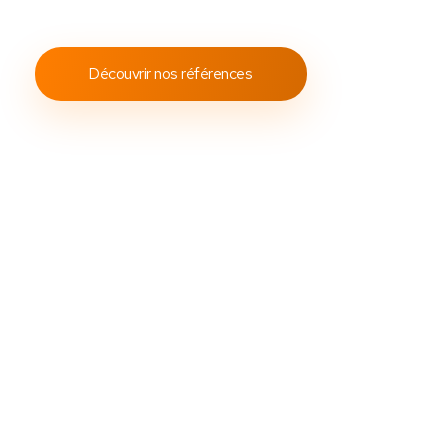
conformes aux standards internationaux.
Découvrir nos références
Découvrez
Des
packs caisses tactile