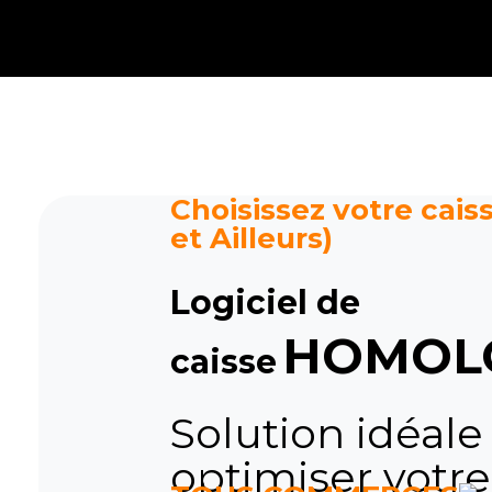
Caisse tactile Tunisie - ASM
Caisses tactiles de marques mondiales et logiciels de gestion pour les points de vente.
Choisissez votre caiss
et Ailleurs)
Logiciel de
HOMOL
caisse
Solution idéale
optimiser votre