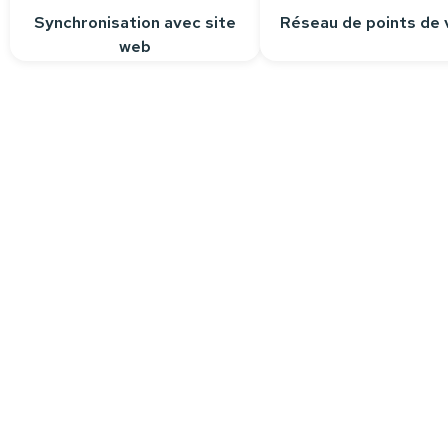
Synchronisation avec site
Réseau de points de 
web
Besoin d’aide ?
Nous sommes à votre écoute pour r