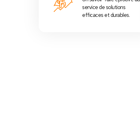
service de solutions
efficaces et durables.
Votre Choix Idéal
 Nos Packs Caisses Tactiles
s
prédéfinis selon chaque
activité commerciale
:
Restos
,
cafés