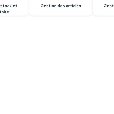
 stock et
Gestion des articles
Gest
taire
Contactez-nous