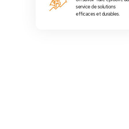
service de solutions
efficaces et durables.
Votre Choix Idéal
 Nos Packs Caisses Tactiles
s
prédéfinis selon chaque
activité commerciale
:
Restos
,
cafés