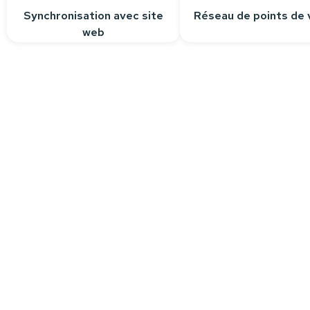
Synchronisation avec site
Réseau de points de 
web
Besoin d’aide ?
Nous sommes à votre écoute pour r