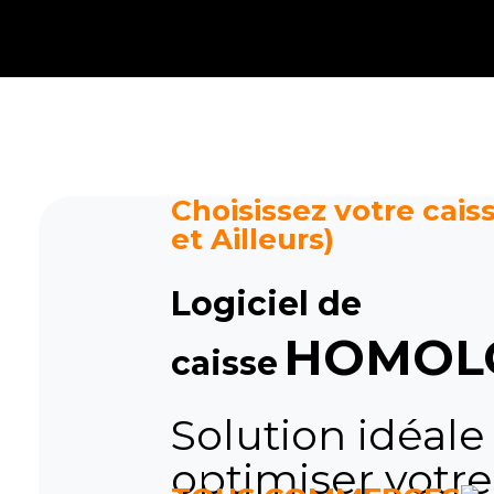
Caisse tactile Tunisie - ASM
Caisses tactiles de marques mondiales et logiciels de gestion pour les points de vente.
Choisissez votre caiss
et Ailleurs)
Logiciel de
HOMOL
caisse
Solution idéale
optimiser votre