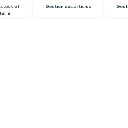
 stock et
Gestion des articles
Gest
taire
Contactez-nous