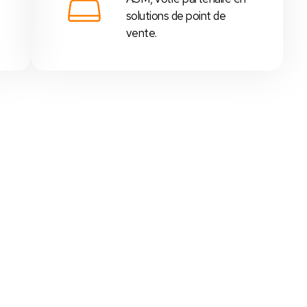
solutions de point de
vente.
 - Tunisie
,
supérettes
,
boutiques
, etc...