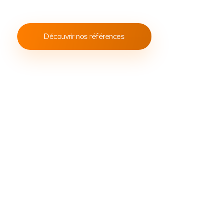
conformes aux standards internationaux.
Découvrir nos références
Découvrez
Des
packs caisses tactile