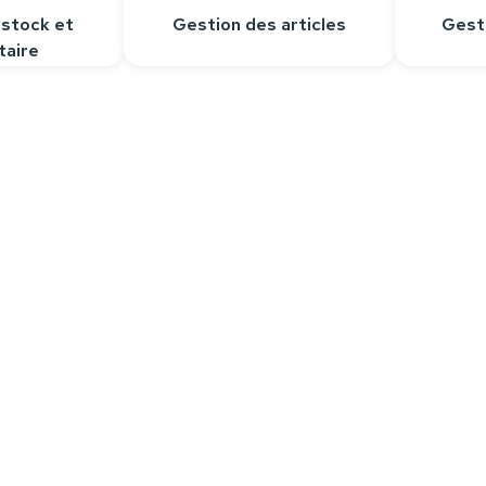
 stock et
Gestion des articles
Gest
taire
Contactez-nous