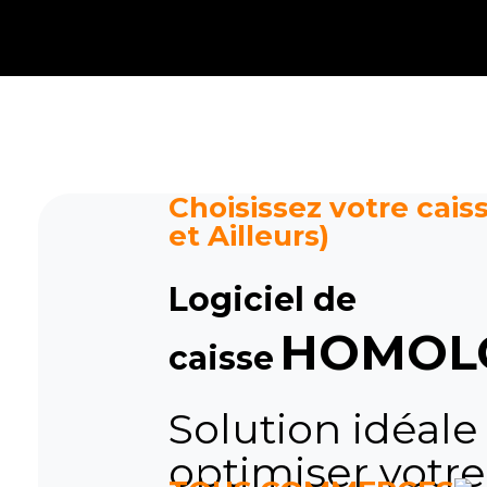
Caisse tactile Tunisie - ASM
Caisses tactiles de marques mondiales et logiciels de gestion pour les points de vente.
Choisissez votre caiss
et Ailleurs)
Logiciel de
HOMOL
caisse
Solution idéale
optimiser votre