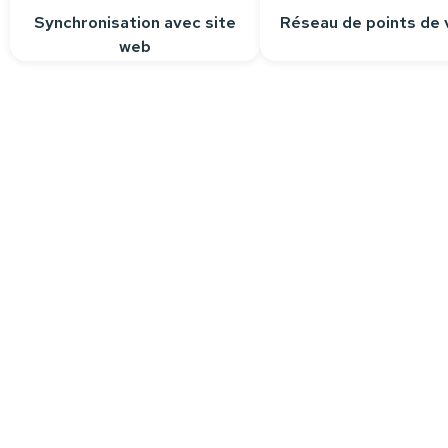
Synchronisation avec site
Réseau de points de 
web
Besoin d’aide ?
Nous sommes à votre écoute pour r