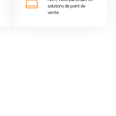
solutions de point de
vente.
 - Tunisie
,
supérettes
,
boutiques
, etc...