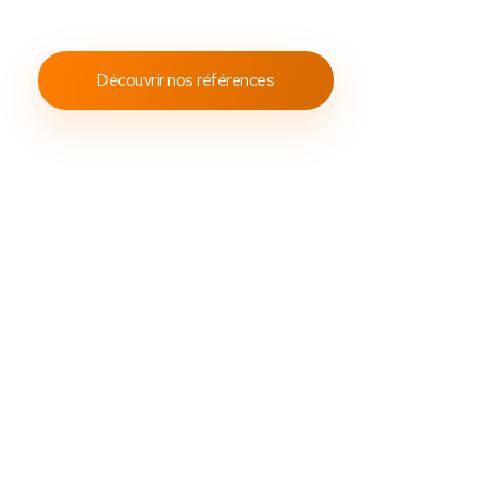
conformes aux standards internationaux.
Découvrir nos références
Découvrez
Des
packs caisses tactile