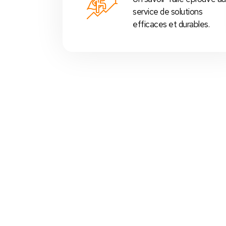
service de solutions
efficaces et durables.
Votre Choix Idéal
 Nos Packs Caisses Tactiles
s
prédéfinis selon chaque
activité commerciale
:
Restos
,
cafés