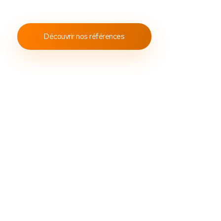
conformes aux standards internationaux.
Découvrir nos références
Découvrez
Des
packs caisses tactile