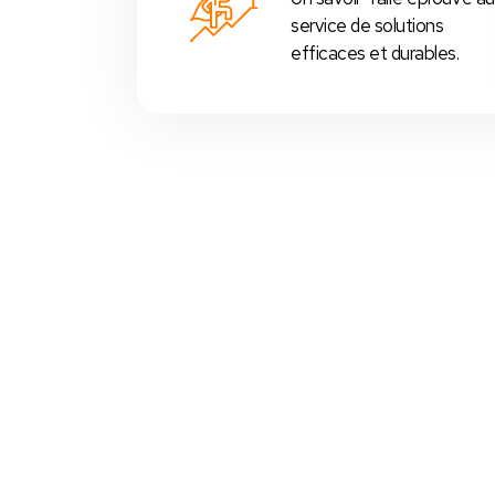
service de solutions
efficaces et durables.
Votre Choix Idéal
 Nos Packs Caisses Tactiles
s
prédéfinis selon chaque
activité commerciale
:
Restos
,
cafés