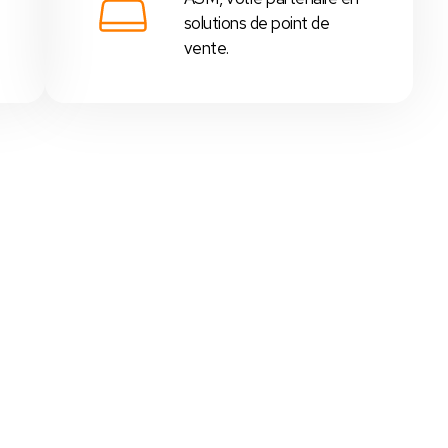
solutions de point de
vente.
 - Tunisie
,
supérettes
,
boutiques
, etc...