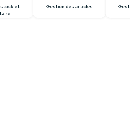
 stock et
Gestion des articles
Gest
taire
Contactez-nous