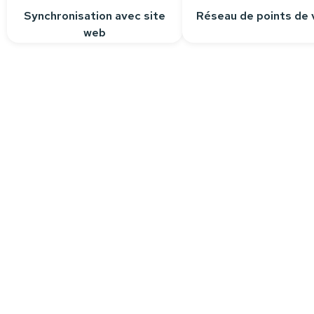
Synchronisation avec site
Réseau de points de 
web
Besoin d’aide ?
Nous sommes à votre écoute pour r