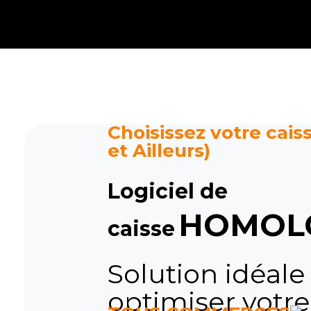
Caisse tactile Tunisie - ASM
Caisses tactiles de marques mondiales et logiciels de gestion pour les points de vente.
Choisissez votre caiss
et Ailleurs)
Logiciel de
HOMOL
caisse
Solution idéale
optimiser votre