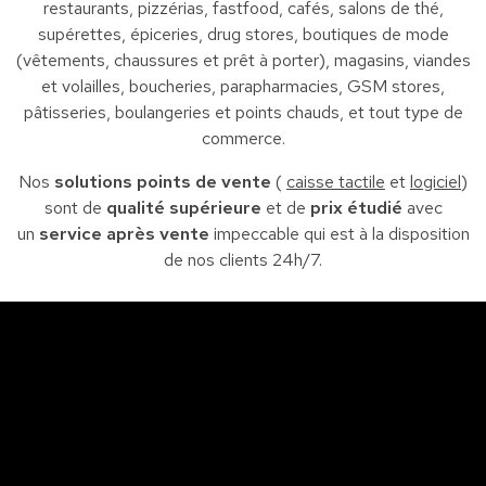
restaurants, pizzérias, fastfood, cafés, salons de thé,
supérettes, épiceries, drug stores, boutiques de mode
(vêtements, chaussures et prêt à porter), magasins, viandes
et volailles, boucheries, parapharmacies, GSM stores,
pâtisseries, boulangeries et points chauds, et tout type de
commerce.
Nos
solutions points de vente
(
caisse tactile
et
logiciel
)
sont de
qualité supérieure
et de
prix étudié
avec
un
service après vente
impeccable qui est à la disposition
de nos clients 24h/7.
Sfax
So
Siège : Av. de la liberté Imm. El Itkan 3 ème étage
A