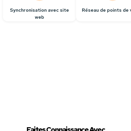
Synchronisation avec site
Réseau de points de 
web
Besoin
d’aide ?
Contactez-nous
Nous sommes à votre
écoute pour répondre
à toutes vos questions.
Faites Connaissance Avec