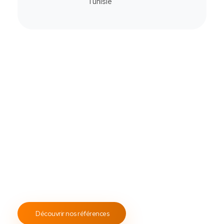
Commander
Contactez-Nous
Notre savoir-faire
All Soft Multimédia
Fort de plus de
19 ans
d’expérience, ASM s’engage à
fournir un service client attentif et réactif, tout en
proposant des s
olutions de point de vente
fiables et
performantes.
Notre engagement envers les normes
ISO 9001
garantit des prestations de qualité, durables et
conformes aux standards internationaux.
Découvrir nos références