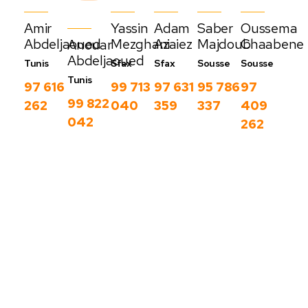
Amir
Yassin
Adam
Saber
Oussema
Abdeljaoued
Mezghani
Azaiez
Majdoub
Chaabene
Anouar
Abdeljaoued
Tunis
Sfax
Sfax
Sousse
Sousse
Tunis
97 616
99 713
97 631
95 786
97
99 822
262
040
359
337
409
042
262
Nos derniers
blog
C
Voir
o
plus
m
m