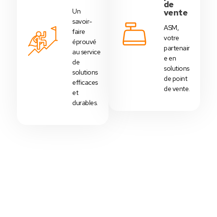
de
Un
vente
savoir-
ASM,
faire
votre
éprouvé
partenair
au service
e en
de
solutions
solutions
de point
efficaces
de vente.
et
durables.
Votre Choix Idéal
Découvrez Nos Packs Caisses
Tactiles - Tunisie
Des
packs caisses tactiles
prédéfinis selon
chaque
activité