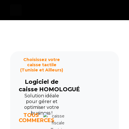
Devis
0
Caisse tactile Tunisie - ASM
Caisses tactiles de marques mondiales et logiciels de gestion pour les points de vente.
Choisissez votre
caisse tactile
(Tunisie et Ailleurs)
Logiciel de
caisse
HOMOLOGUÉ
Solution idéale
pour gérer et
optimiser votre
business !
TOUS
COMMERCES