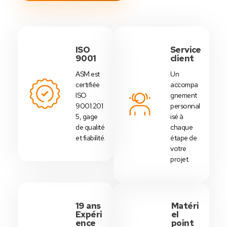
ISO
Service
9001
client
ASM est
Un
certifiée
accompa
ISO
gnement
9001:201
personnal
5, gage
isé à
de qualité
chaque
et fiabilité.
étape de
votre
projet.
19 ans
Matéri
Expéri
el
ence
point