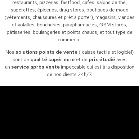
restaurants, pizzérias, fastfood, cafés, salons de thé,
supérettes, épiceries, drug stores, boutiques de mode
(vêtements, chaussures et prêt à porter), magasins, viandes
et volailles, boucheries, parapharmacies, GSM stores,
pâtisseries, boulangeries et points chauds, et tout type de
commerce.
Nos
solutions points de vente
(
caisse tactile
et
logiciel
)
sont de
qualité supérieure
et de
prix étudié
avec
un
service après vente
impeccable qui est à la disposition
de nos clients 24h/7.
Sfax
So
Siège : Av. de la liberté Imm. El Itkan 3 ème étage
A