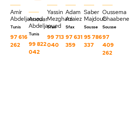
Amir
Yassin
Adam
Saber
Oussema
Abdeljaoued
Mezghani
Azaiez
Majdoub
Chaabene
Anouar
Abdeljaoued
Tunis
Sfax
Sfax
Sousse
Sousse
Tunis
97 616
99 713
97 631
95 786
97
99 822
262
040
359
337
409
042
262
Nos derniers
blog
C
Voir
o
plus
m
m