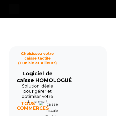
Devis
0
Caisse tactile Tunisie - ASM
Caisses tactiles de marques mondiales et logiciels de gestion pour les points de vente.
Choisissez votre
caisse tactile
(Tunisie et Ailleurs)
Logiciel de
caisse
HOMOLOGUÉ
Solution idéale
pour gérer et
optimiser votre
business !
TOUS
COMMERCES