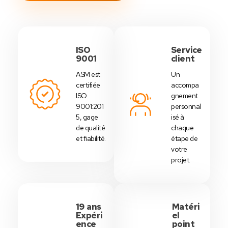
ISO
Service
9001
client
ASM est
Un
certifiée
accompa
ISO
gnement
9001:201
personnal
5, gage
isé à
de qualité
chaque
et fiabilité.
étape de
votre
projet.
19 ans
Matéri
Expéri
el
ence
point