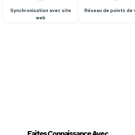
Synchronisation avec site
Réseau de points de 
web
Besoin
d’aide ?
Contactez-nous
Nous sommes à votre
écoute pour répondre
à toutes vos questions.
Faites Connaissance Avec