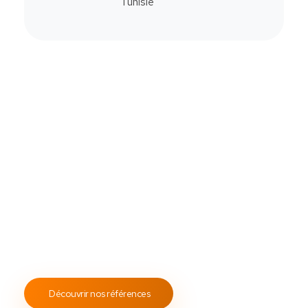
Commander
Contactez-Nous
Notre savoir-faire
All Soft Multimédia
Fort de plus de
19 ans
d’expérience, ASM s’engage à
fournir un service client attentif et réactif, tout en
proposant des s
olutions de point de vente
fiables et
performantes.
Notre engagement envers les normes
ISO 9001
garantit des prestations de qualité, durables et
conformes aux standards internationaux.
Découvrir nos références