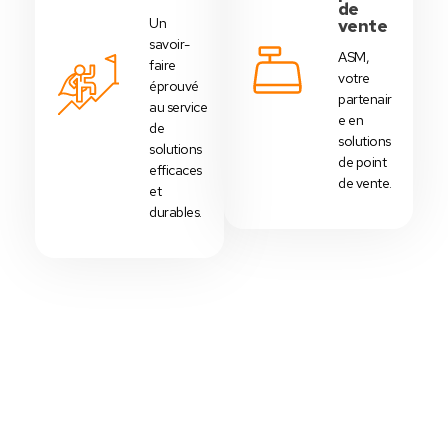
de
Un
vente
savoir-
ASM,
faire
votre
éprouvé
partenair
au service
e en
de
solutions
solutions
de point
efficaces
de vente.
et
durables.
Votre Choix Idéal
Découvrez Nos Packs Caisses
Tactiles - Tunisie
Des
packs caisses tactiles
prédéfinis selon
chaque
activité