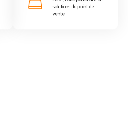
solutions de point de
vente.
 - Tunisie
,
supérettes
,
boutiques
, etc...