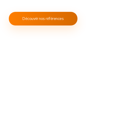
conformes aux standards internationaux.
Découvrir nos références
Découvrez
Des
packs caisses tactile