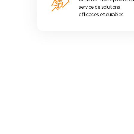
service de solutions
efficaces et durables.
Votre Choix Idéal
 Nos Packs Caisses Tactiles
s
prédéfinis selon chaque
activité commerciale
:
Restos
,
cafés