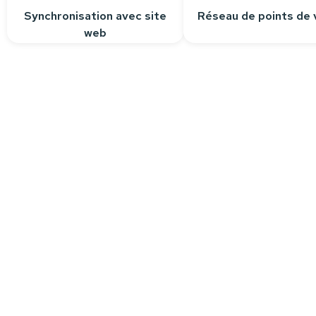
Synchronisation avec site
Réseau de points de 
web
Besoin d’aide ?
Nous sommes à votre écoute pour r