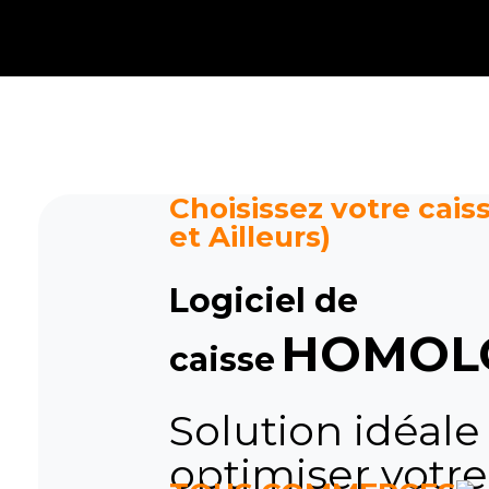
Caisse tactile Tunisie - ASM
Caisses tactiles de marques mondiales et logiciels de gestion pour les points de vente.
Choisissez votre caiss
et Ailleurs)
Logiciel de
HOMOL
caisse
Solution idéale
optimiser votre