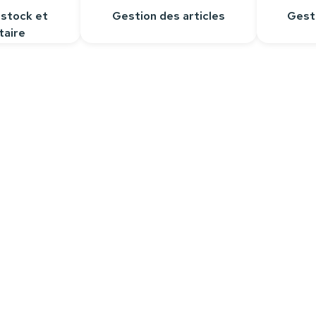
 stock et
Gestion des articles
Gest
taire
Contactez-nous