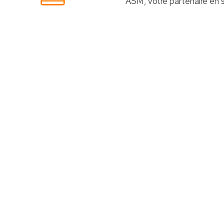
ASM, votre partenaire en s
Votre choix idéal
Découvrez nos Packs Caisses Tactile
Des
packs caisses tactiles
prédéfinis selon chaque
activité
Caisse
tactile