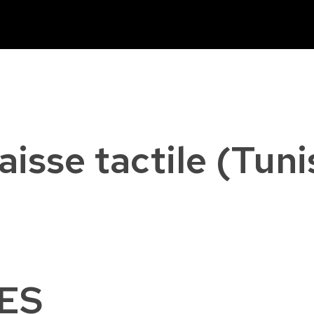
isse tactile (Tunis
ES