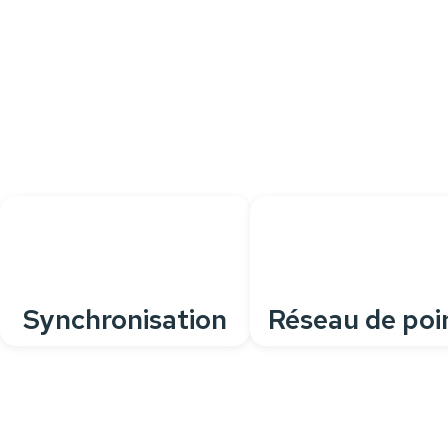
pour tous vos besoins quotidiens
Personnalisez votre
caisse
grâce à de nombreuses
fonctionnalités
, pour une solution parfaitement adaptée à
votre activité.
Synchronisation
Réseau de poi
avec site web
de vente