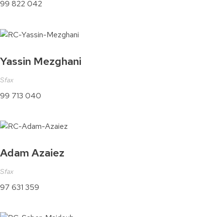
99 822 042
Yassin Mezghani
Sfax
99 713 040
Adam Azaiez
Sfax
97 631 359