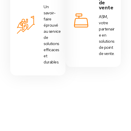
de
Un
vente
savoir-
ASM,
faire
votre
éprouvé
partenair
au service
e en
de
solutions
solutions
de point
efficaces
de vente.
et
durables.
Votre Choix Idéal
Découvrez Nos Packs Caisses
Tactiles - Tunisie
Des
packs caisses tactiles
prédéfinis selon
chaque
activité