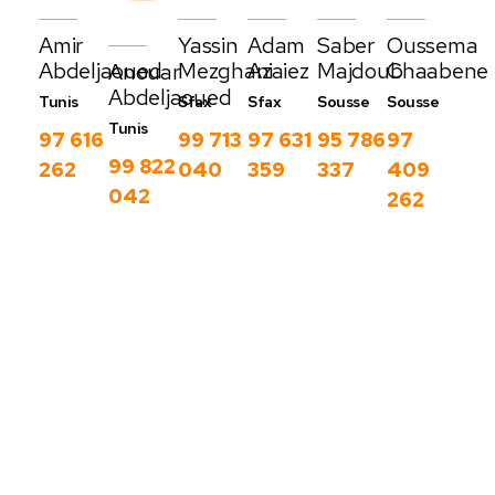
Amir
Yassin
Adam
Saber
Oussema
Abdeljaoued
Mezghani
Azaiez
Majdoub
Chaabene
Anouar
Abdeljaoued
Tunis
Sfax
Sfax
Sousse
Sousse
Tunis
97 616
99 713
97 631
95 786
97
99 822
262
040
359
337
409
042
262
Nos derniers
blog
C
Voir
o
plus
m
m