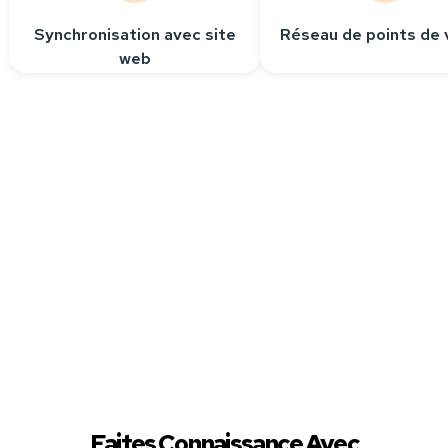
Synchronisation avec site
Réseau de points de 
web
Besoin
d’aide ?
Contactez-nous
Nous sommes à votre
écoute pour répondre
à toutes vos questions.
Faites Connaissance Avec