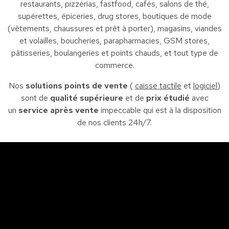
restaurants, pizzérias, fastfood, cafés, salons de thé,
supérettes, épiceries, drug stores, boutiques de mode
(vêtements, chaussures et prêt à porter), magasins, viandes
et volailles, boucheries, parapharmacies, GSM stores,
pâtisseries, boulangeries et points chauds, et tout type de
commerce.
Nos
solutions points de vente
(
caisse tactile
et
logiciel
)
sont de
qualité supérieure
et de
prix étudié
avec
un
service après vente
impeccable qui est à la disposition
de nos clients 24h/7.
Sfax
So
Siège : Av. de la liberté Imm. El Itkan 3 ème étage
A