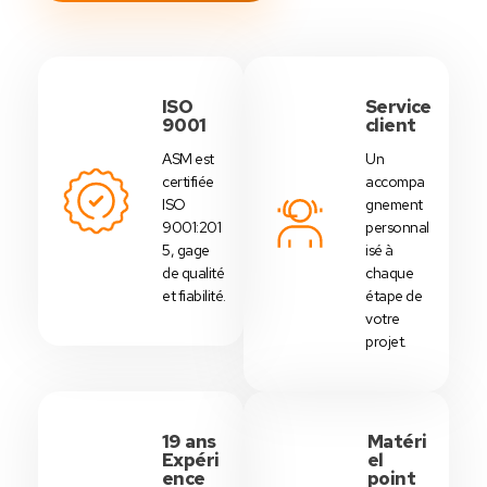
ISO
Service
9001
client
ASM est
Un
certifiée
accompa
ISO
gnement
9001:201
personnal
5, gage
isé à
de qualité
chaque
et fiabilité.
étape de
votre
projet.
19 ans
Matéri
Expéri
el
ence
point