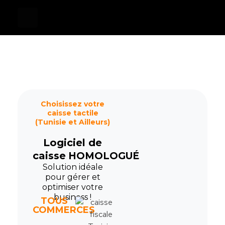
Devis
0
Caisse tactile Tunisie - ASM
Caisses tactiles de marques mondiales et logiciels de gestion pour les points de vente.
Choisissez votre
caisse tactile
(Tunisie et Ailleurs)
Logiciel de
caisse
HOMOLOGUÉ
Solution idéale
pour gérer et
optimiser votre
business !
TOUS
COMMERCES