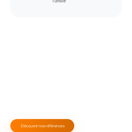
Commander
Contactez-Nous
Notre savoir-faire
All Soft Multimédia
Fort de plus de
19 ans
d’expérience, ASM s’engage à
fournir un service client attentif et réactif, tout en
proposant des s
olutions de point de vente
fiables et
performantes.
Notre engagement envers les normes
ISO 9001
garantit des prestations de qualité, durables et
conformes aux standards internationaux.
Découvrir nos références