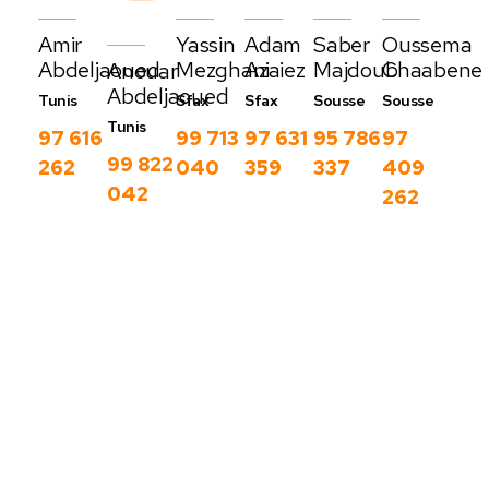
Amir
Yassin
Adam
Saber
Oussema
Abdeljaoued
Mezghani
Azaiez
Majdoub
Chaabene
Anouar
Abdeljaoued
Tunis
Sfax
Sfax
Sousse
Sousse
Tunis
97 616
99 713
97 631
95 786
97
99 822
262
040
359
337
409
042
262
Nos derniers
blog
C
Voir
o
plus
m
m