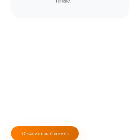
Commander
Contactez-Nous
Notre savoir-faire
All Soft Multimédia
Fort de plus de
19 ans
d’expérience, ASM s’engage à
fournir un service client attentif et réactif, tout en
proposant des s
olutions de point de vente
fiables et
performantes.
Notre engagement envers les normes
ISO 9001
garantit des prestations de qualité, durables et
conformes aux standards internationaux.
Découvrir nos références