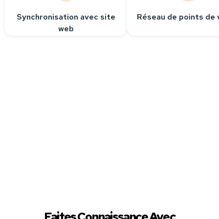
Synchronisation avec site
Réseau de points de 
web
Besoin
d’aide ?
Contactez-nous
Nous sommes à votre
écoute pour répondre
à toutes vos questions.
Faites Connaissance Avec