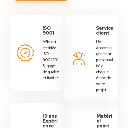
ISO
Service
9001
client
ASM est
Un
certifiée
accompa
ISO
gnement
9001:201
personnal
5, gage
isé à
de qualité
chaque
et fiabilité.
étape de
votre
projet.
19 ans
Matéri
Expéri
el
ence
point