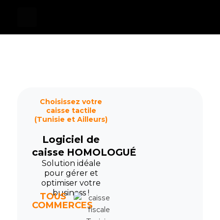
Devis
0
Caisse tactile Tunisie - ASM
Caisses tactiles de marques mondiales et logiciels de gestion pour les points de vente.
Choisissez votre
caisse tactile
(Tunisie et Ailleurs)
Logiciel de
caisse
HOMOLOGUÉ
Solution idéale
pour gérer et
optimiser votre
business !
TOUS
COMMERCES