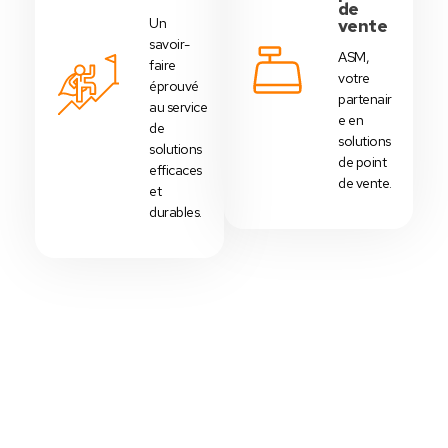
de
Un
vente
savoir-
ASM,
faire
votre
éprouvé
partenair
au service
e en
de
solutions
solutions
de point
efficaces
de vente.
et
durables.
Votre Choix Idéal
Découvrez Nos Packs Caisses
Tactiles - Tunisie
Des
packs caisses tactiles
prédéfinis selon
chaque
activité