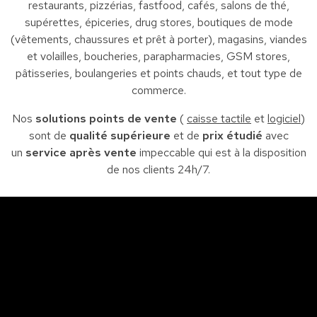
restaurants, pizzérias, fastfood, cafés, salons de thé,
supérettes, épiceries, drug stores, boutiques de mode
(vêtements, chaussures et prêt à porter), magasins, viandes
et volailles, boucheries, parapharmacies, GSM stores,
pâtisseries, boulangeries et points chauds, et tout type de
commerce.
Nos
solutions points de vente
(
caisse tactile
et
logiciel
)
sont de
qualité supérieure
et de
prix étudié
avec
un
service après vente
impeccable qui est à la disposition
de nos clients 24h/7.
Sfax
So
Siège : Av. de la liberté Imm. El Itkan 3 ème étage
A