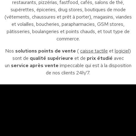
restaurants, pizzérias, fastfood, cafés, salons de thé,
supérettes, épiceries, drug stores, boutiques de mode
(vêtements, chaussures et prêt à porter), magasins, viandes
et volailles, boucheries, parapharmacies, GSM stores,
pâtisseries, boulangeries et points chauds, et tout type de
commerce.
Nos
solutions points de vente
(
caisse tactile
et
logiciel
)
sont de
qualité supérieure
et de
prix étudié
avec
un
service après vente
impeccable qui est à la disposition
de nos clients 24h/7.
Sfax
So
Siège : Av. de la liberté Imm. El Itkan 3 ème étage
A