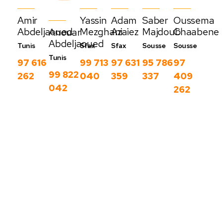
Amir
Yassin
Adam
Saber
Oussema
Abdeljaoued
Mezghani
Azaiez
Majdoub
Chaabene
Anouar
Abdeljaoued
Tunis
Sfax
Sfax
Sousse
Sousse
Tunis
97 616
99 713
97 631
95 786
97
99 822
262
040
359
337
409
042
262
Nos derniers
blog
C
Voir
o
plus
m
m