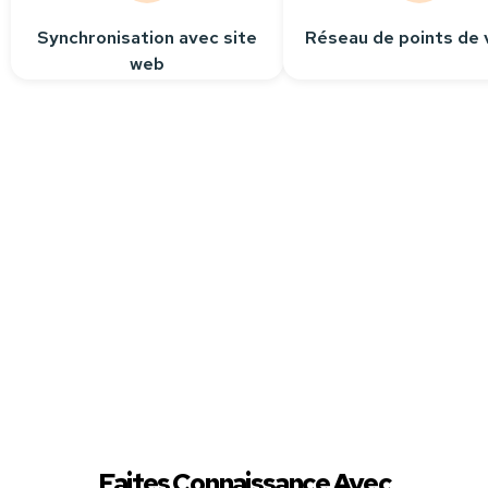
Synchronisation avec site
Réseau de points de 
web
Besoin
d’aide ?
Contactez-nous
Nous sommes à votre
écoute pour répondre
à toutes vos questions.
Faites Connaissance Avec