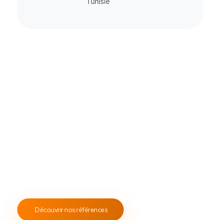
Commander
Contactez-Nous
Notre savoir-faire
All Soft Multimédia
Fort de plus de
19 ans
d’expérience, ASM s’engage à
fournir un service client attentif et réactif, tout en
proposant des s
olutions de point de vente
fiables et
performantes.
Notre engagement envers les normes
ISO 9001
garantit des prestations de qualité, durables et
conformes aux standards internationaux.
Découvrir nos références