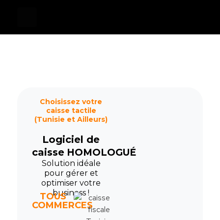
Devis
0
Caisse tactile Tunisie - ASM
Caisses tactiles de marques mondiales et logiciels de gestion pour les points de vente.
Choisissez votre
caisse tactile
(Tunisie et Ailleurs)
Logiciel de
caisse
HOMOLOGUÉ
Solution idéale
pour gérer et
optimiser votre
business !
TOUS
COMMERCES