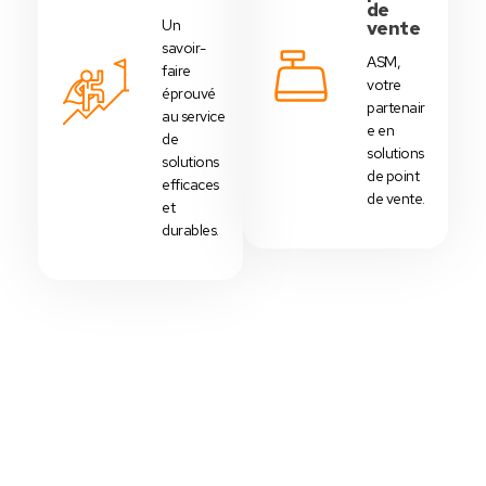
de
Un
vente
savoir-
ASM,
faire
votre
éprouvé
partenair
au service
e en
de
solutions
solutions
de point
efficaces
de vente.
et
durables.
Votre Choix Idéal
Découvrez Nos Packs Caisses
Tactiles - Tunisie
Des
packs caisses tactiles
prédéfinis selon
chaque
activité