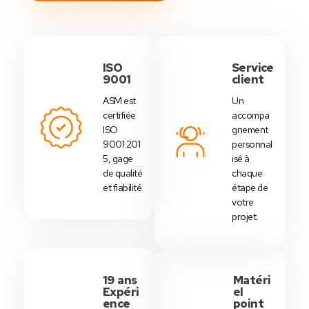
ISO
Service
9001
client
ASM est
Un
certifiée
accompa
ISO
gnement
9001:201
personnal
5, gage
isé à
de qualité
chaque
et fiabilité.
étape de
votre
projet.
19 ans
Matéri
Expéri
el
ence
point