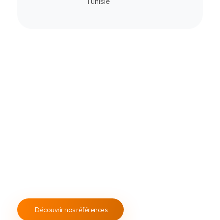
Commander
Contactez-Nous
Notre savoir-faire
All Soft Multimédia
Fort de plus de
19 ans
d’expérience, ASM s’engage à
fournir un service client attentif et réactif, tout en
proposant des s
olutions de point de vente
fiables et
performantes.
Notre engagement envers les normes
ISO 9001
garantit des prestations de qualité, durables et
conformes aux standards internationaux.
Découvrir nos références