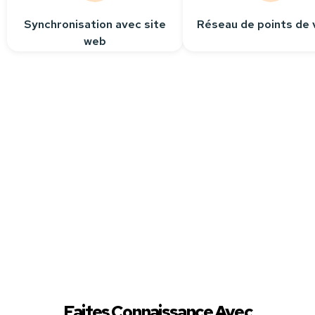
Synchronisation avec site
Réseau de points de 
web
Besoin
d’aide ?
Contactez-nous
Nous sommes à votre
écoute pour répondre
à toutes vos questions.
Faites Connaissance Avec