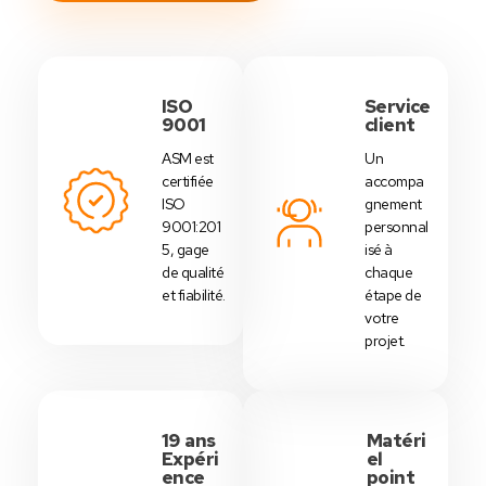
ISO
Service
9001
client
ASM est
Un
certifiée
accompa
ISO
gnement
9001:201
personnal
5, gage
isé à
de qualité
chaque
et fiabilité.
étape de
votre
projet.
19 ans
Matéri
Expéri
el
ence
point