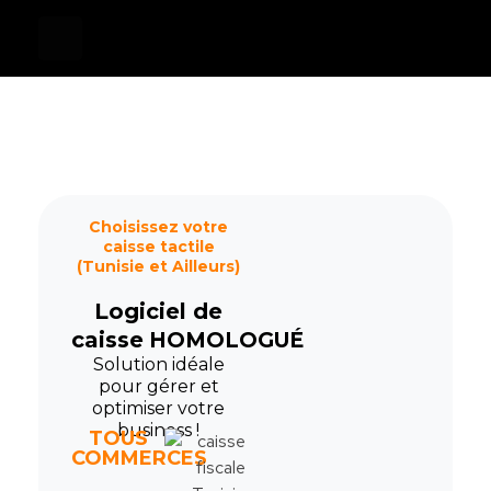
Devis
0
Caisse tactile Tunisie - ASM
Caisses tactiles de marques mondiales et logiciels de gestion pour les points de vente.
Choisissez votre
caisse tactile
(Tunisie et Ailleurs)
Logiciel de
caisse
HOMOLOGUÉ
Solution idéale
pour gérer et
optimiser votre
business !
TOUS
COMMERCES