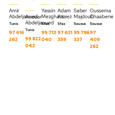
Amir
Yassin
Adam
Saber
Oussema
Abdeljaoued
Mezghani
Azaiez
Majdoub
Chaabene
Anouar
Abdeljaoued
Tunis
Sfax
Sfax
Sousse
Sousse
Tunis
97 616
99 713
97 631
95 786
97
99 822
262
040
359
337
409
042
262
Nos derniers
blog
C
Voir
o
plus
m
m