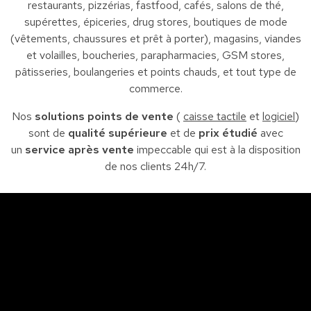
restaurants, pizzérias, fastfood, cafés, salons de thé,
supérettes, épiceries, drug stores, boutiques de mode
(vêtements, chaussures et prêt à porter), magasins, viandes
et volailles, boucheries, parapharmacies, GSM stores,
pâtisseries, boulangeries et points chauds, et tout type de
commerce.
Nos
solutions points de vente
(
caisse tactile
et
logiciel
)
sont de
qualité supérieure
et de
prix étudié
avec
un
service après vente
impeccable qui est à la disposition
de nos clients 24h/7.
Sfax
So
Siège : Av. de la liberté Imm. El Itkan 3 ème étage
A