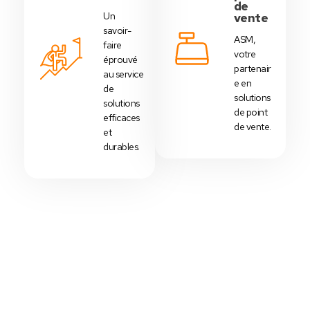
de
Un
vente
savoir-
ASM,
faire
votre
éprouvé
partenair
au service
e en
de
solutions
solutions
de point
efficaces
de vente.
et
durables.
Votre Choix Idéal
Découvrez Nos Packs Caisses
Tactiles - Tunisie
Des
packs caisses tactiles
prédéfinis selon
chaque
activité