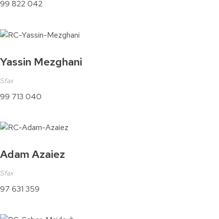
99 822 042
Yassin Mezghani
Sfax
99 713 040
Adam Azaiez
Sfax
97 631 359