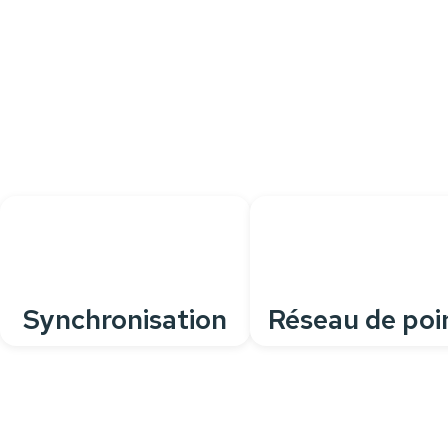
pour tous vos besoins quotidiens
Personnalisez votre
caisse
grâce à de nombreuses
fonctionnalités
, pour une solution parfaitement adaptée à
votre activité.
Synchronisation
Réseau de poi
avec site web
de vente