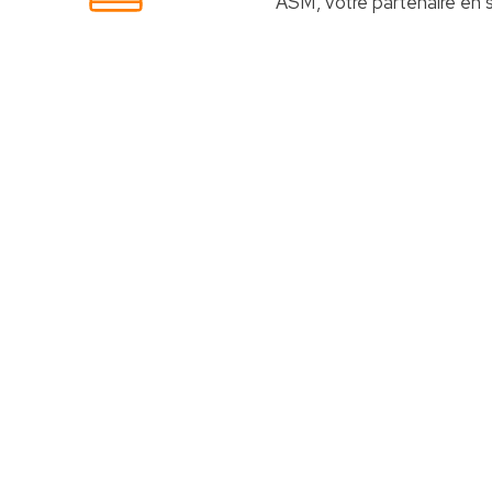
ASM, votre partenaire en s
Votre choix idéal
Découvrez nos Packs Caisses Tactile
Des
packs caisses tactiles
prédéfinis selon chaque
activité
Caisse
tactile