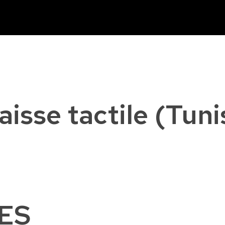
isse tactile (Tunis
ES