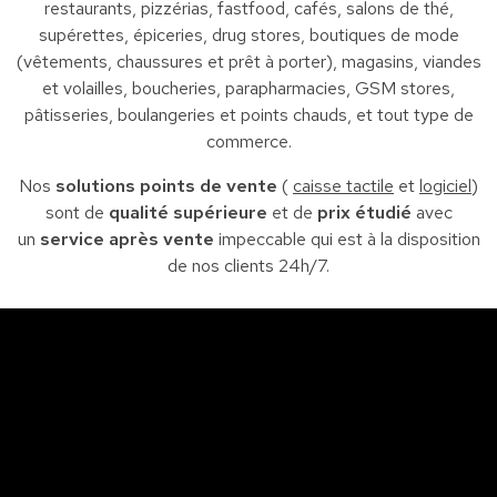
restaurants, pizzérias, fastfood, cafés, salons de thé,
supérettes, épiceries, drug stores, boutiques de mode
(vêtements, chaussures et prêt à porter), magasins, viandes
et volailles, boucheries, parapharmacies, GSM stores,
pâtisseries, boulangeries et points chauds, et tout type de
commerce.
Nos
solutions points de vente
(
caisse tactile
et
logiciel
)
sont de
qualité supérieure
et de
prix étudié
avec
un
service après vente
impeccable qui est à la disposition
de nos clients 24h/7.
Sfax
So
Siège : Av. de la liberté Imm. El Itkan 3 ème étage
A