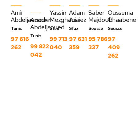
Amir
Yassin
Adam
Saber
Oussema
Abdeljaoued
Mezghani
Azaiez
Majdoub
Chaabene
Anouar
Abdeljaoued
Tunis
Sfax
Sfax
Sousse
Sousse
Tunis
97 616
99 713
97 631
95 786
97
99 822
262
040
359
337
409
042
262
Nos derniers
blog
C
Voir
o
plus
m
m