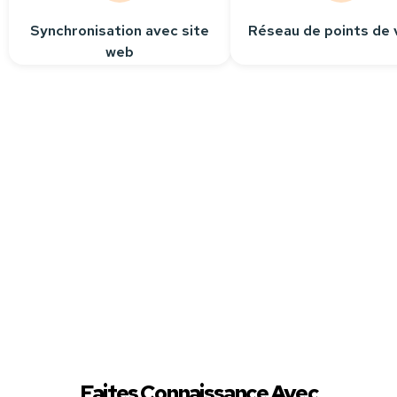
Synchronisation avec site
Réseau de points de 
web
Besoin
d’aide ?
Contactez-nous
Nous sommes à votre
écoute pour répondre
à toutes vos questions.
Faites Connaissance Avec