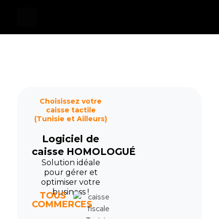
Devis
0
Caisse tactile Tunisie - ASM
Caisses tactiles de marques mondiales et logiciels de gestion pour les points de vente.
Choisissez votre
caisse tactile
(Tunisie et Ailleurs)
Logiciel de
caisse
HOMOLOGUÉ
Solution idéale
pour gérer et
optimiser votre
business !
TOUS
COMMERCES