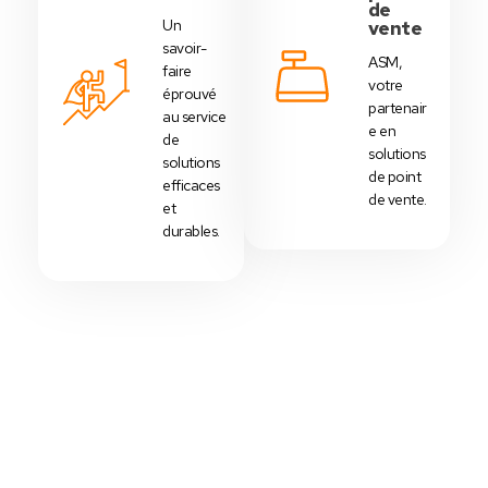
de
Un
vente
savoir-
ASM,
faire
votre
éprouvé
partenair
au service
e en
de
solutions
solutions
de point
efficaces
de vente.
et
durables.
Votre Choix Idéal
Découvrez Nos Packs Caisses
Tactiles - Tunisie
Des
packs caisses tactiles
prédéfinis selon
chaque
activité