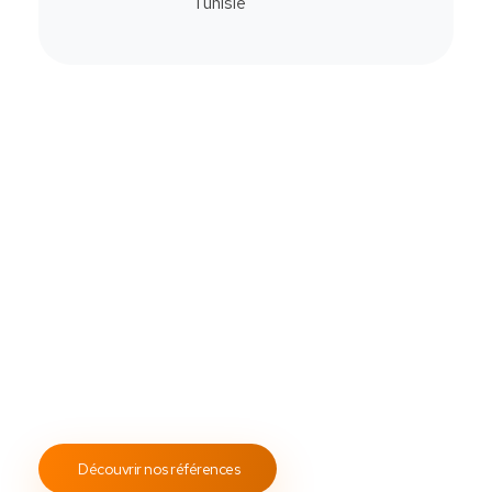
Commander
Contactez-Nous
Notre savoir-faire
All Soft Multimédia
Fort de plus de
19 ans
d’expérience, ASM s’engage à
fournir un service client attentif et réactif, tout en
proposant des s
olutions de point de vente
fiables et
performantes.
Notre engagement envers les normes
ISO 9001
garantit des prestations de qualité, durables et
conformes aux standards internationaux.
Découvrir nos références