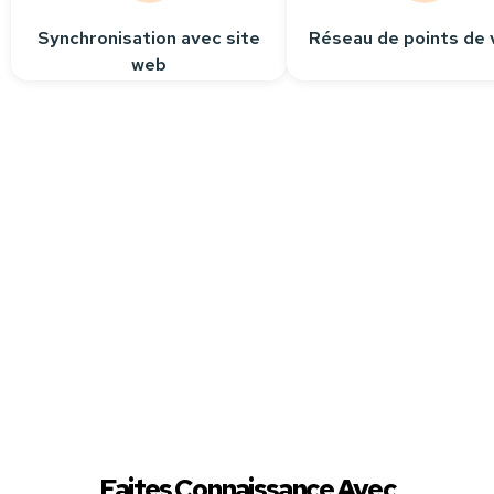
Synchronisation avec site
Réseau de points de 
web
Besoin
d’aide ?
Contactez-nous
Nous sommes à votre
écoute pour répondre
à toutes vos questions.
Faites Connaissance Avec