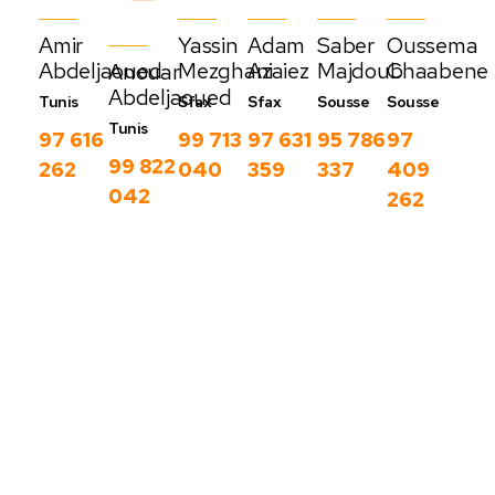
Amir
Yassin
Adam
Saber
Oussema
Abdeljaoued
Mezghani
Azaiez
Majdoub
Chaabene
Anouar
Abdeljaoued
Tunis
Sfax
Sfax
Sousse
Sousse
Tunis
97 616
99 713
97 631
95 786
97
99 822
262
040
359
337
409
042
262
Nos derniers
blog
C
Voir
o
plus
m
m