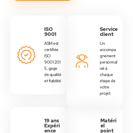
ISO
Service
9001
client
ASM est
Un
certifiée
accompa
ISO
gnement
9001:201
personnal
5, gage
isé à
de qualité
chaque
et fiabilité.
étape de
votre
projet.
19 ans
Matéri
Expéri
el
ence
point