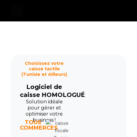
Devis
0
Caisse tactile Tunisie - ASM
Caisses tactiles de marques mondiales et logiciels de gestion pour les points de vente.
Choisissez votre
caisse tactile
(Tunisie et Ailleurs)
Logiciel de
caisse
HOMOLOGUÉ
Solution idéale
pour gérer et
optimiser votre
business !
TOUS
COMMERCES