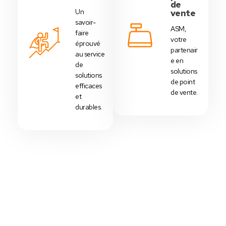
de
Un
vente
savoir-
ASM,
faire
votre
éprouvé
partenair
au service
e en
de
solutions
solutions
de point
efficaces
de vente.
et
durables.
Votre Choix Idéal
Découvrez Nos Packs Caisses
Tactiles - Tunisie
Des
packs caisses tactiles
prédéfinis selon
chaque
activité