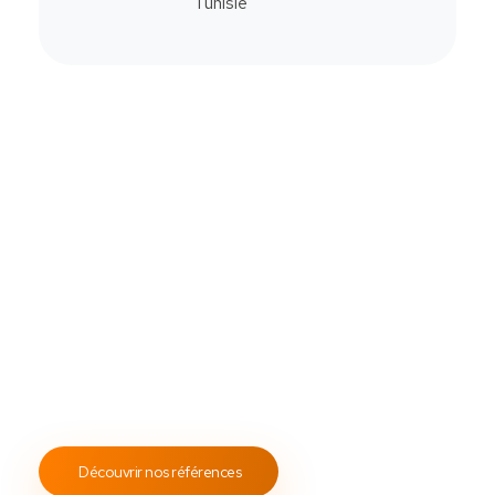
Commander
Contactez-Nous
Notre savoir-faire
All Soft Multimédia
Fort de plus de
19 ans
d’expérience, ASM s’engage à
fournir un service client attentif et réactif, tout en
proposant des s
olutions de point de vente
fiables et
performantes.
Notre engagement envers les normes
ISO 9001
garantit des prestations de qualité, durables et
conformes aux standards internationaux.
Découvrir nos références