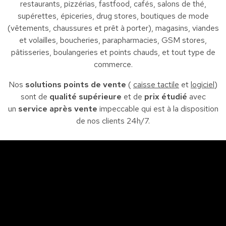
restaurants, pizzérias, fastfood, cafés, salons de thé,
supérettes, épiceries, drug stores, boutiques de mode
(vêtements, chaussures et prêt à porter), magasins, viandes
et volailles, boucheries, parapharmacies, GSM stores,
pâtisseries, boulangeries et points chauds, et tout type de
commerce.
Nos
solutions points de vente
(
caisse tactile
et
logiciel
)
sont de
qualité supérieure
et de
prix étudié
avec
un
service après vente
impeccable qui est à la disposition
de nos clients 24h/7.
Sfax
So
Siège : Av. de la liberté Imm. El Itkan 3 ème étage
A