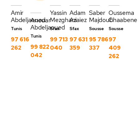
Amir
Yassin
Adam
Saber
Oussema
Abdeljaoued
Mezghani
Azaiez
Majdoub
Chaabene
Anouar
Abdeljaoued
Tunis
Sfax
Sfax
Sousse
Sousse
Tunis
97 616
99 713
97 631
95 786
97
99 822
262
040
359
337
409
042
262
Nos derniers
blog
C
Voir
o
plus
m
m