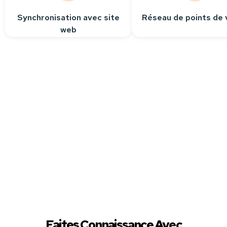
Synchronisation avec site
Réseau de points de 
web
Besoin
d’aide ?
Contactez-nous
Nous sommes à votre
écoute pour répondre
à toutes vos questions.
Faites Connaissance Avec