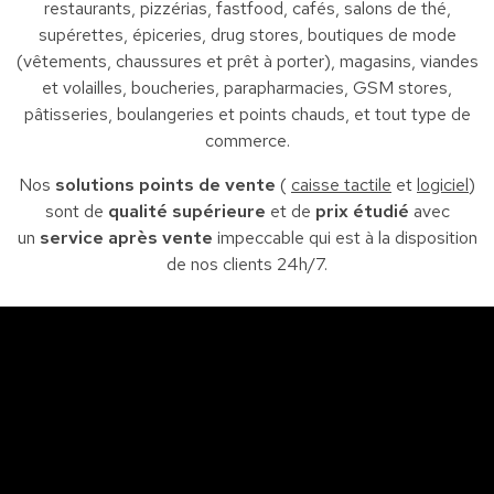
restaurants, pizzérias, fastfood, cafés, salons de thé,
supérettes, épiceries, drug stores, boutiques de mode
(vêtements, chaussures et prêt à porter), magasins, viandes
et volailles, boucheries, parapharmacies, GSM stores,
pâtisseries, boulangeries et points chauds, et tout type de
commerce.
Nos
solutions points de vente
(
caisse tactile
et
logiciel
)
sont de
qualité supérieure
et de
prix étudié
avec
un
service après vente
impeccable qui est à la disposition
de nos clients 24h/7.
Sfax
So
Siège : Av. de la liberté Imm. El Itkan 3 ème étage
A