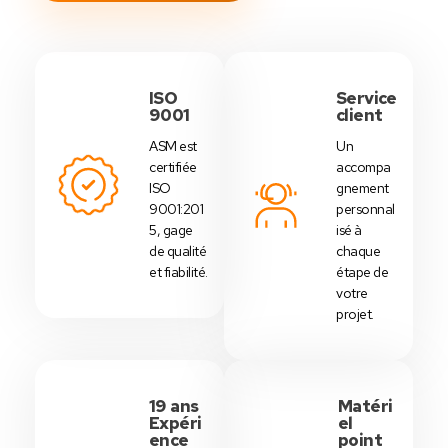
ISO
Service
9001
client
ASM est
Un
certifiée
accompa
ISO
gnement
9001:201
personnal
5, gage
isé à
de qualité
chaque
et fiabilité.
étape de
votre
projet.
19 ans
Matéri
Expéri
el
ence
point