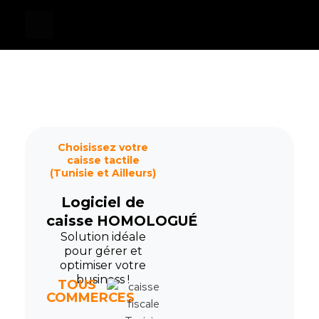
Devis
0
Caisse tactile Tunisie - ASM
Caisses tactiles de marques mondiales et logiciels de gestion pour les points de vente.
Choisissez votre
caisse tactile
(Tunisie et Ailleurs)
Logiciel de
caisse
HOMOLOGUÉ
Solution idéale
pour gérer et
optimiser votre
business !
TOUS
COMMERCES