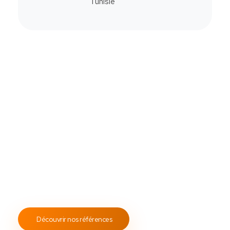
Commander
Contactez-Nous
Notre savoir-faire
All Soft Multimédia
Fort de plus de
19 ans
d’expérience, ASM s’engage à
fournir un service client attentif et réactif, tout en
proposant des s
olutions de point de vente
fiables et
performantes.
Notre engagement envers les normes
ISO 9001
garantit des prestations de qualité, durables et
conformes aux standards internationaux.
Découvrir nos références