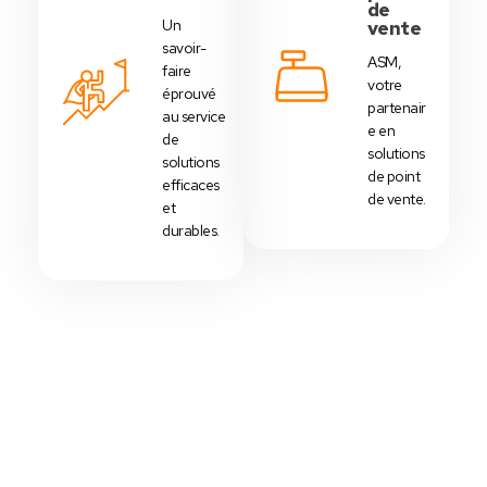
de
Un
vente
savoir-
ASM,
faire
votre
éprouvé
partenair
au service
e en
de
solutions
solutions
de point
efficaces
de vente.
et
durables.
Votre Choix Idéal
Découvrez Nos Packs Caisses
Tactiles - Tunisie
Des
packs caisses tactiles
prédéfinis selon
chaque
activité