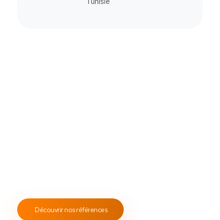
Commander
Contactez-Nous
Notre savoir-faire
All Soft Multimédia
Fort de plus de
19 ans
d’expérience, ASM s’engage à
fournir un service client attentif et réactif, tout en
proposant des s
olutions de point de vente
fiables et
performantes.
Notre engagement envers les normes
ISO 9001
garantit des prestations de qualité, durables et
conformes aux standards internationaux.
Découvrir nos références