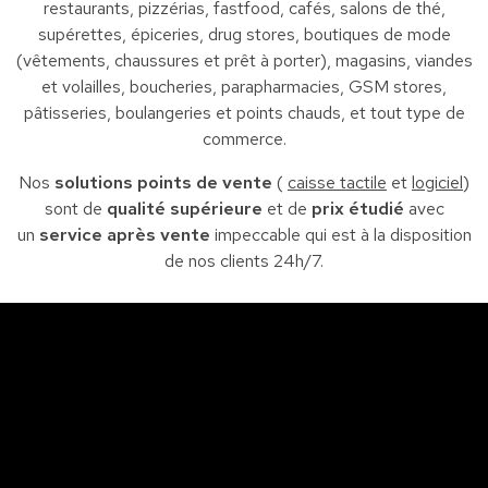
restaurants, pizzérias, fastfood, cafés, salons de thé,
supérettes, épiceries, drug stores, boutiques de mode
(vêtements, chaussures et prêt à porter), magasins, viandes
et volailles, boucheries, parapharmacies, GSM stores,
pâtisseries, boulangeries et points chauds, et tout type de
commerce.
Nos
solutions points de vente
(
caisse tactile
et
logiciel
)
sont de
qualité supérieure
et de
prix étudié
avec
un
service après vente
impeccable qui est à la disposition
de nos clients 24h/7.
Sfax
So
Siège : Av. de la liberté Imm. El Itkan 3 ème étage
A