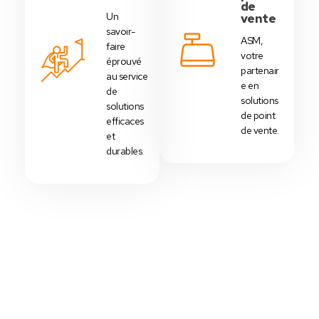
de
Un
vente
savoir-
ASM,
faire
votre
éprouvé
partenair
au service
e en
de
solutions
solutions
de point
efficaces
de vente.
et
durables.
Votre Choix Idéal
Découvrez Nos Packs Caisses
Tactiles - Tunisie
Des
packs caisses tactiles
prédéfinis selon
chaque
activité