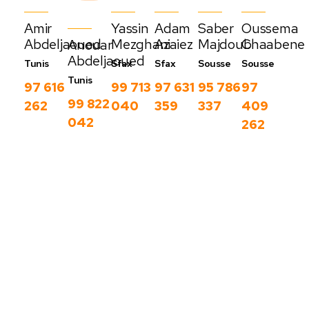
Amir
Yassin
Adam
Saber
Oussema
Abdeljaoued
Mezghani
Azaiez
Majdoub
Chaabene
Anouar
Abdeljaoued
Tunis
Sfax
Sfax
Sousse
Sousse
Tunis
97 616
99 713
97 631
95 786
97
99 822
262
040
359
337
409
042
262
Nos derniers
blog
C
Voir
o
plus
m
m