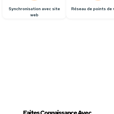
Synchronisation avec site
Réseau de points de 
web
Besoin
d’aide ?
Contactez-nous
Nous sommes à votre
écoute pour répondre
à toutes vos questions.
Faites Connaissance Avec