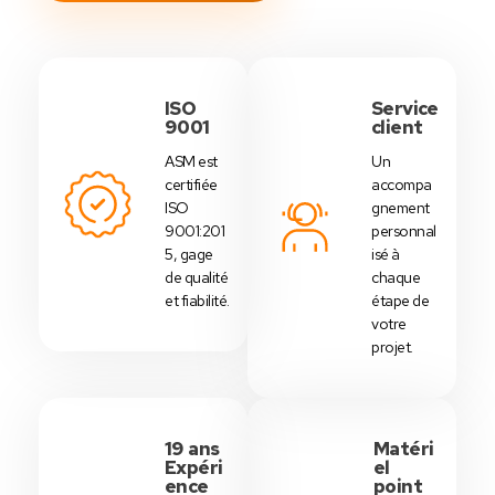
ISO
Service
9001
client
ASM est
Un
certifiée
accompa
ISO
gnement
9001:201
personnal
5, gage
isé à
de qualité
chaque
et fiabilité.
étape de
votre
projet.
19 ans
Matéri
Expéri
el
ence
point