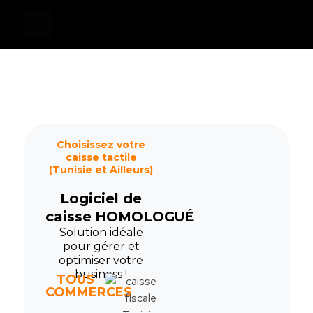
Devis
0
Caisse tactile Tunisie - ASM
Caisses tactiles de marques mondiales et logiciels de gestion pour les points de vente.
Choisissez votre
caisse tactile
(Tunisie et Ailleurs)
Logiciel de
caisse
HOMOLOGUÉ
Solution idéale
pour gérer et
optimiser votre
business !
TOUS
COMMERCES