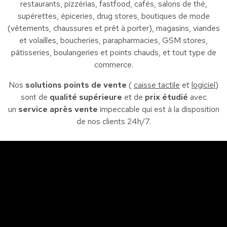
restaurants, pizzérias, fastfood, cafés, salons de thé,
supérettes, épiceries, drug stores, boutiques de mode
(vêtements, chaussures et prêt à porter), magasins, viandes
et volailles, boucheries, parapharmacies, GSM stores,
pâtisseries, boulangeries et points chauds, et tout type de
commerce.
Nos
solutions points de vente
(
caisse tactile
et
logiciel
)
sont de
qualité supérieure
et de
prix étudié
avec
un
service après vente
impeccable qui est à la disposition
de nos clients 24h/7.
Sfax
So
Siège : Av. de la liberté Imm. El Itkan 3 ème étage
A