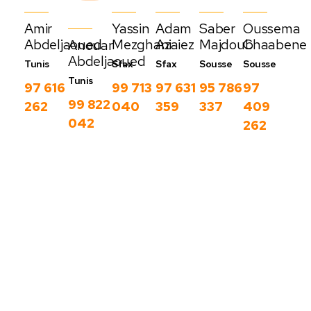
Amir
Yassin
Adam
Saber
Oussema
Abdeljaoued
Mezghani
Azaiez
Majdoub
Chaabene
Anouar
Abdeljaoued
Tunis
Sfax
Sfax
Sousse
Sousse
Tunis
97 616
99 713
97 631
95 786
97
99 822
262
040
359
337
409
042
262
Nos derniers
blog
C
Voir
o
plus
m
m