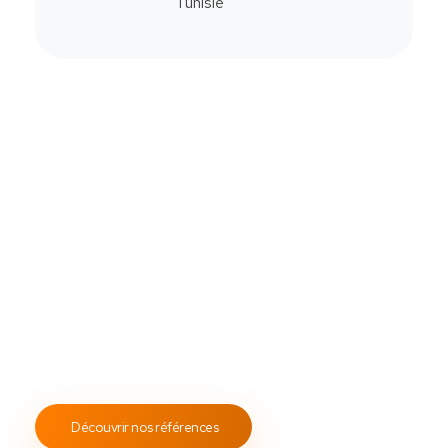
Commander
Contactez-Nous
Notre savoir-faire
All Soft Multimédia
Fort de plus de
19 ans
d’expérience, ASM s’engage à
fournir un service client attentif et réactif, tout en
proposant des s
olutions de point de vente
fiables et
performantes.
Notre engagement envers les normes
ISO 9001
garantit des prestations de qualité, durables et
conformes aux standards internationaux.
Découvrir nos références