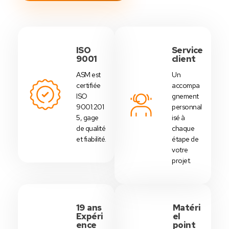
ISO
Service
9001
client
ASM est
Un
certifiée
accompa
ISO
gnement
9001:201
personnal
5, gage
isé à
de qualité
chaque
et fiabilité.
étape de
votre
projet.
19 ans
Matéri
Expéri
el
ence
point