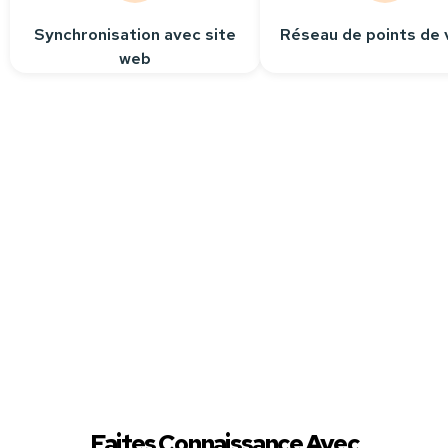
Synchronisation avec site
Réseau de points de 
web
Besoin
d’aide ?
Contactez-nous
Nous sommes à votre
écoute pour répondre
à toutes vos questions.
Faites Connaissance Avec