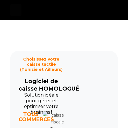
Devis
0
Caisse tactile Tunisie - ASM
Caisses tactiles de marques mondiales et logiciels de gestion pour les points de vente.
Choisissez votre
caisse tactile
(Tunisie et Ailleurs)
Logiciel de
caisse
HOMOLOGUÉ
Solution idéale
pour gérer et
optimiser votre
business !
TOUS
COMMERCES