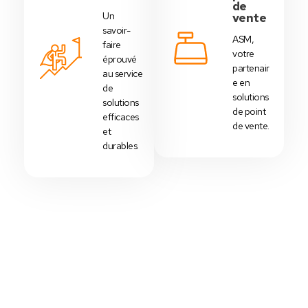
de
Un
vente
savoir-
ASM,
faire
votre
éprouvé
partenair
au service
e en
de
solutions
solutions
de point
efficaces
de vente.
et
durables.
Votre Choix Idéal
Découvrez Nos Packs Caisses
Tactiles - Tunisie
Des
packs caisses tactiles
prédéfinis selon
chaque
activité