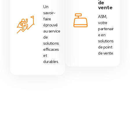
de
Un
vente
savoir-
ASM,
faire
votre
éprouvé
partenair
au service
e en
de
solutions
solutions
de point
efficaces
de vente.
et
durables.
Votre Choix Idéal
Découvrez Nos Packs Caisses
Tactiles - Tunisie
Des
packs caisses tactiles
prédéfinis selon
chaque
activité