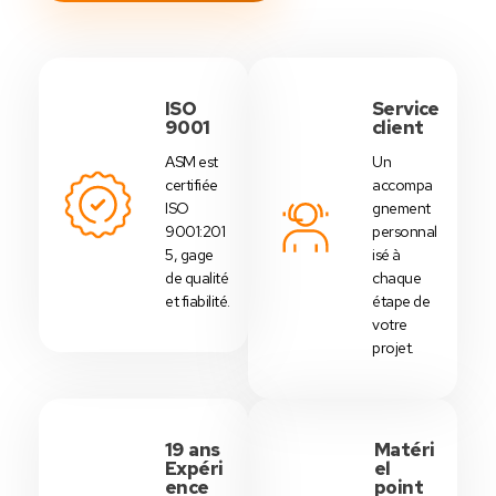
ISO
Service
9001
client
ASM est
Un
certifiée
accompa
ISO
gnement
9001:201
personnal
5, gage
isé à
de qualité
chaque
et fiabilité.
étape de
votre
projet.
19 ans
Matéri
Expéri
el
ence
point