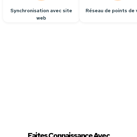
Synchronisation avec site
Réseau de points de 
web
Besoin
d’aide ?
Contactez-nous
Nous sommes à votre
écoute pour répondre
à toutes vos questions.
Faites Connaissance Avec