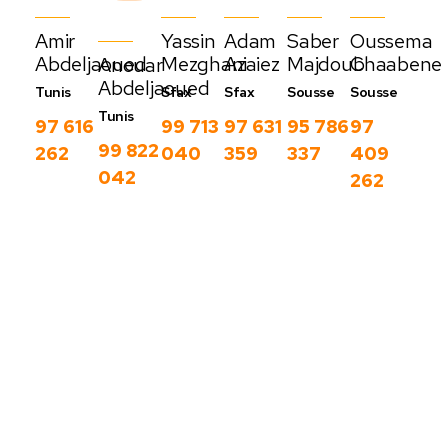
Amir
Yassin
Adam
Saber
Oussema
Abdeljaoued
Mezghani
Azaiez
Majdoub
Chaabene
Anouar
Abdeljaoued
Tunis
Sfax
Sfax
Sousse
Sousse
Tunis
97 616
99 713
97 631
95 786
97
99 822
262
040
359
337
409
042
262
Nos derniers
blog
C
Voir
o
plus
m
m