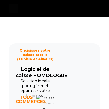
Devis
0
Caisse tactile Tunisie - ASM
Caisses tactiles de marques mondiales et logiciels de gestion pour les points de vente.
Choisissez votre
caisse tactile
(Tunisie et Ailleurs)
Logiciel de
caisse
HOMOLOGUÉ
Solution idéale
pour gérer et
optimiser votre
business !
TOUS
COMMERCES