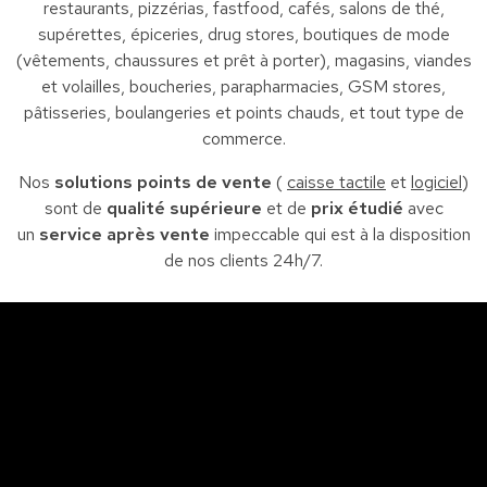
restaurants, pizzérias, fastfood, cafés, salons de thé,
supérettes, épiceries, drug stores, boutiques de mode
(vêtements, chaussures et prêt à porter), magasins, viandes
et volailles, boucheries, parapharmacies, GSM stores,
pâtisseries, boulangeries et points chauds, et tout type de
commerce.
Nos
solutions points de vente
(
caisse tactile
et
logiciel
)
sont de
qualité supérieure
et de
prix étudié
avec
un
service après vente
impeccable qui est à la disposition
de nos clients 24h/7.
Sfax
So
Siège : Av. de la liberté Imm. El Itkan 3 ème étage
A