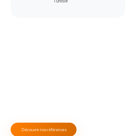
Commander
Contactez-Nous
Notre savoir-faire
All Soft Multimédia
Fort de plus de
19 ans
d’expérience, ASM s’engage à
fournir un service client attentif et réactif, tout en
proposant des s
olutions de point de vente
fiables et
performantes.
Notre engagement envers les normes
ISO 9001
garantit des prestations de qualité, durables et
conformes aux standards internationaux.
Découvrir nos références