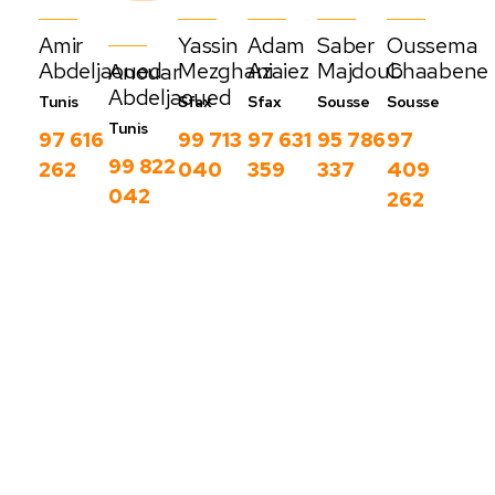
Amir
Yassin
Adam
Saber
Oussema
Abdeljaoued
Mezghani
Azaiez
Majdoub
Chaabene
Anouar
Abdeljaoued
Tunis
Sfax
Sfax
Sousse
Sousse
Tunis
97 616
99 713
97 631
95 786
97
99 822
262
040
359
337
409
042
262
Nos derniers
blog
C
Voir
o
plus
m
m