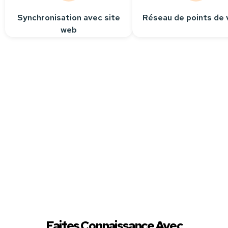
Synchronisation avec site
Réseau de points de 
web
Besoin
d’aide ?
Contactez-nous
Nous sommes à votre
écoute pour répondre
à toutes vos questions.
Faites Connaissance Avec