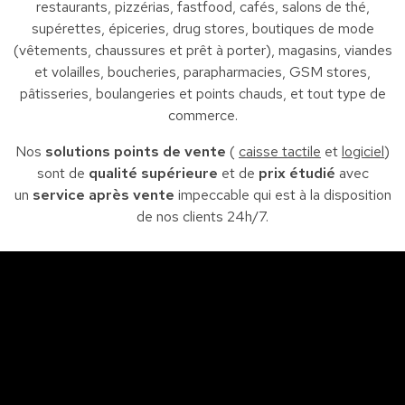
restaurants, pizzérias, fastfood, cafés, salons de thé,
supérettes, épiceries, drug stores, boutiques de mode
(vêtements, chaussures et prêt à porter), magasins, viandes
et volailles, boucheries, parapharmacies, GSM stores,
pâtisseries, boulangeries et points chauds, et tout type de
commerce.
Nos
solutions points de vente
(
caisse tactile
et
logiciel
)
sont de
qualité supérieure
et de
prix étudié
avec
un
service après vente
impeccable qui est à la disposition
de nos clients 24h/7.
Sfax
So
Siège : Av. de la liberté Imm. El Itkan 3 ème étage
A