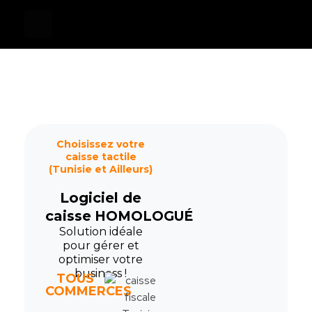
Devis
0
Caisse tactile Tunisie - ASM
Caisses tactiles de marques mondiales et logiciels de gestion pour les points de vente.
Choisissez votre
caisse tactile
(Tunisie et Ailleurs)
Logiciel de
caisse
HOMOLOGUÉ
Solution idéale
pour gérer et
optimiser votre
business !
TOUS
COMMERCES