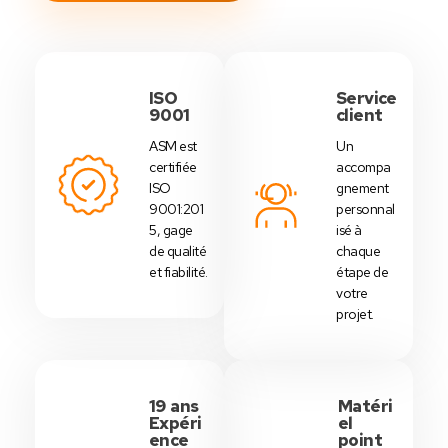
ISO
Service
9001
client
ASM est
Un
certifiée
accompa
ISO
gnement
9001:201
personnal
5, gage
isé à
de qualité
chaque
et fiabilité.
étape de
votre
projet.
19 ans
Matéri
Expéri
el
ence
point