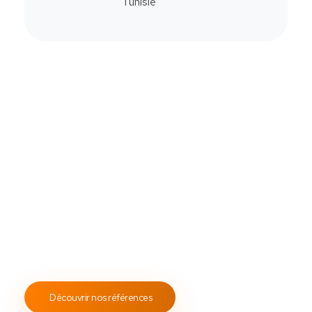
Commander
Contactez-Nous
Notre savoir-faire
All Soft Multimédia
Fort de plus de
19 ans
d’expérience, ASM s’engage à
fournir un service client attentif et réactif, tout en
proposant des s
olutions de point de vente
fiables et
performantes.
Notre engagement envers les normes
ISO 9001
garantit des prestations de qualité, durables et
conformes aux standards internationaux.
Découvrir nos références