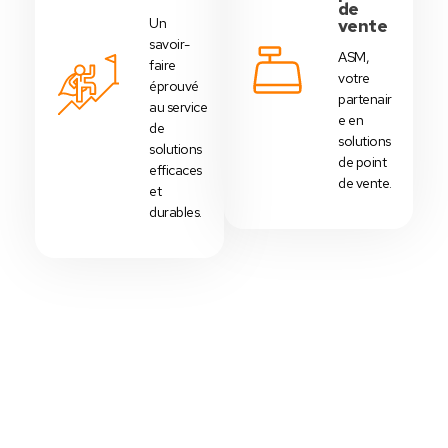
de
Un
vente
savoir-
ASM,
faire
votre
éprouvé
partenair
au service
e en
de
solutions
solutions
de point
efficaces
de vente.
et
durables.
Votre Choix Idéal
Découvrez Nos Packs Caisses
Tactiles - Tunisie
Des
packs caisses tactiles
prédéfinis selon
chaque
activité