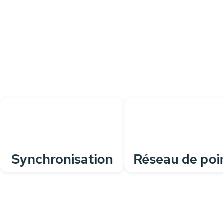
pour tous vos besoins quotidiens
Personnalisez votre
caisse
grâce à de nombreuses
fonctionnalités
, pour une solution parfaitement adaptée à
votre activité.
Synchronisation
Réseau de poi
avec site web
de vente