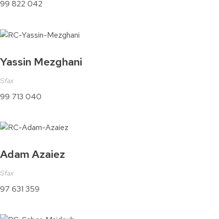
99 822 042
Yassin Mezghani
Sfax
99 713 040
Adam Azaiez
Sfax
97 631 359