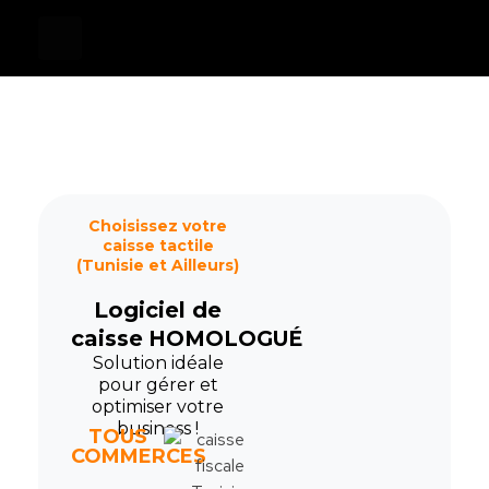
Devis
0
Caisse tactile Tunisie - ASM
Caisses tactiles de marques mondiales et logiciels de gestion pour les points de vente.
Choisissez votre
caisse tactile
(Tunisie et Ailleurs)
Logiciel de
caisse
HOMOLOGUÉ
Solution idéale
pour gérer et
optimiser votre
business !
TOUS
COMMERCES