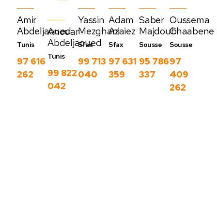
Amir
Yassin
Adam
Saber
Oussema
Abdeljaoued
Mezghani
Azaiez
Majdoub
Chaabene
Anouar
Abdeljaoued
Tunis
Sfax
Sfax
Sousse
Sousse
Tunis
97 616
99 713
97 631
95 786
97
99 822
262
040
359
337
409
042
262
Nos derniers
blog
C
Voir
o
plus
m
m