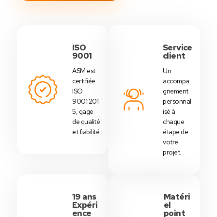
ISO
Service
9001
client
ASM est
Un
certifiée
accompa
ISO
gnement
9001:201
personnal
5, gage
isé à
de qualité
chaque
et fiabilité.
étape de
votre
projet.
19 ans
Matéri
Expéri
el
ence
point