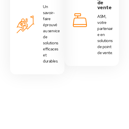
de
Un
vente
savoir-
ASM,
faire
votre
éprouvé
partenair
au service
e en
de
solutions
solutions
de point
efficaces
de vente.
et
durables.
Votre Choix Idéal
Découvrez Nos Packs Caisses
Tactiles - Tunisie
Des
packs caisses tactiles
prédéfinis selon
chaque
activité