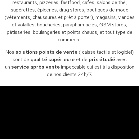
restaurants, pizzérias, fastfood, cafés, salons de thé,
supérettes, épiceries, drug stores, boutiques de mode
(vêtements, chaussures et prêt à porter), magasins, viandes
et volailles, boucheries, parapharmacies, GSM stores,
pâtisseries, boulangeries et points chauds, et tout type de
commerce.
Nos
solutions points de vente
(
caisse tactile
et
logiciel
)
sont de
qualité supérieure
et de
prix étudié
avec
un
service après vente
impeccable qui est à la disposition
de nos clients 24h/7.
Sfax
So
Siège : Av. de la liberté Imm. El Itkan 3 ème étage
A