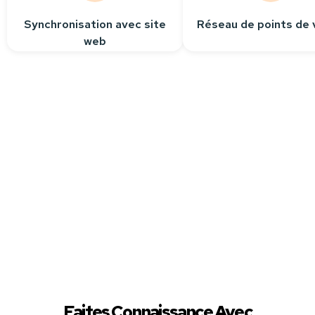
Synchronisation avec site
Réseau de points de 
web
Besoin
d’aide ?
Contactez-nous
Nous sommes à votre
écoute pour répondre
à toutes vos questions.
Faites Connaissance Avec