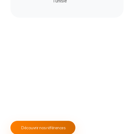
Commander
Contactez-Nous
Notre savoir-faire
All Soft Multimédia
Fort de plus de
19 ans
d’expérience, ASM s’engage à
fournir un service client attentif et réactif, tout en
proposant des s
olutions de point de vente
fiables et
performantes.
Notre engagement envers les normes
ISO 9001
garantit des prestations de qualité, durables et
conformes aux standards internationaux.
Découvrir nos références