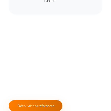
Commander
Contactez-Nous
Notre savoir-faire
All Soft Multimédia
Fort de plus de
19 ans
d’expérience, ASM s’engage à
fournir un service client attentif et réactif, tout en
proposant des s
olutions de point de vente
fiables et
performantes.
Notre engagement envers les normes
ISO 9001
garantit des prestations de qualité, durables et
conformes aux standards internationaux.
Découvrir nos références