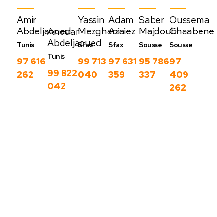
Amir
Yassin
Adam
Saber
Oussema
Abdeljaoued
Mezghani
Azaiez
Majdoub
Chaabene
Anouar
Abdeljaoued
Tunis
Sfax
Sfax
Sousse
Sousse
Tunis
97 616
99 713
97 631
95 786
97
99 822
262
040
359
337
409
042
262
Nos derniers
blog
C
Voir
o
plus
m
m