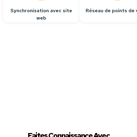
Synchronisation avec site
Réseau de points de 
web
Besoin
d’aide ?
Contactez-nous
Nous sommes à votre
écoute pour répondre
à toutes vos questions.
Faites Connaissance Avec