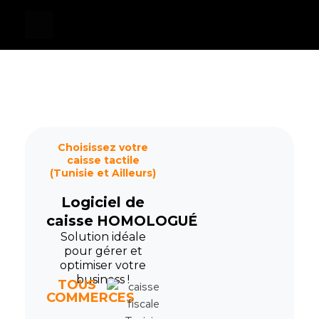
Devis
0
Caisse tactile Tunisie - ASM
Caisses tactiles de marques mondiales et logiciels de gestion pour les points de vente.
Choisissez votre
caisse tactile
(Tunisie et Ailleurs)
Logiciel de
caisse
HOMOLOGUÉ
Solution idéale
pour gérer et
optimiser votre
business !
TOUS
COMMERCES