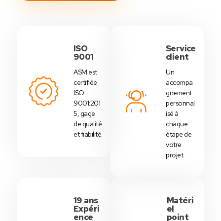
ISO
Service
9001
client
ASM est
Un
certifiée
accompa
ISO
gnement
9001:201
personnal
5, gage
isé à
de qualité
chaque
et fiabilité.
étape de
votre
projet.
19 ans
Matéri
Expéri
el
ence
point