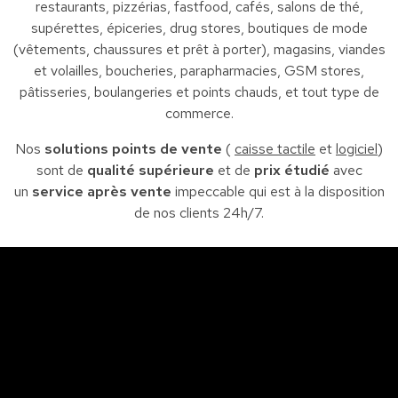
restaurants, pizzérias, fastfood, cafés, salons de thé,
supérettes, épiceries, drug stores, boutiques de mode
(vêtements, chaussures et prêt à porter), magasins, viandes
et volailles, boucheries, parapharmacies, GSM stores,
pâtisseries, boulangeries et points chauds, et tout type de
commerce.
Nos
solutions points de vente
(
caisse tactile
et
logiciel
)
sont de
qualité supérieure
et de
prix étudié
avec
un
service après vente
impeccable qui est à la disposition
de nos clients 24h/7.
Sfax
So
Siège : Av. de la liberté Imm. El Itkan 3 ème étage
A