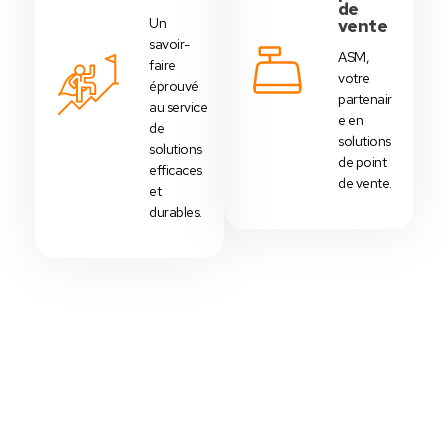
de
Un
vente
savoir-
ASM,
faire
votre
éprouvé
partenair
au service
e en
de
solutions
solutions
de point
efficaces
de vente.
et
durables.
Votre Choix Idéal
Découvrez Nos Packs Caisses
Tactiles - Tunisie
Des
packs caisses tactiles
prédéfinis selon
chaque
activité