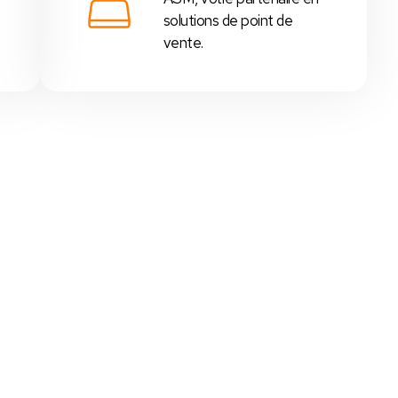
solutions de point de
vente.
 - Tunisie
,
supérettes
,
boutiques
, etc...