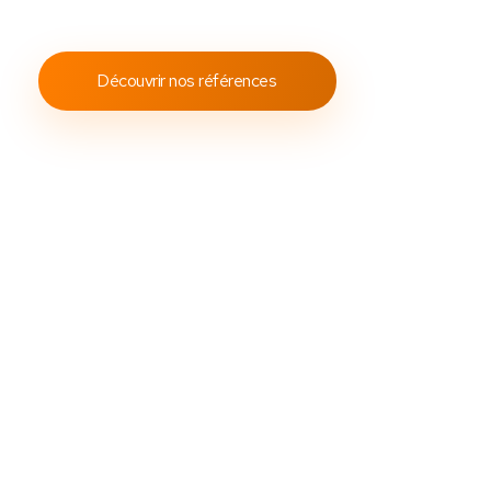
conformes aux standards internationaux.
Découvrir nos références
Découvrez
Des
packs caisses tactile