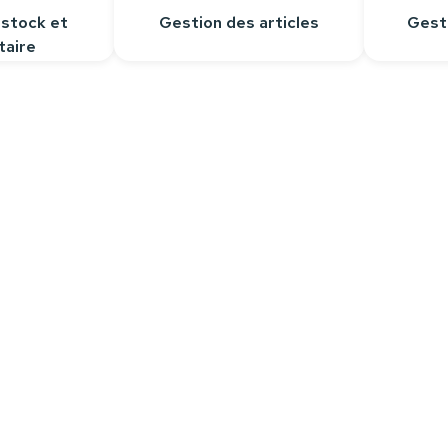
 stock et
Gestion des articles
Gest
taire
Contactez-nous