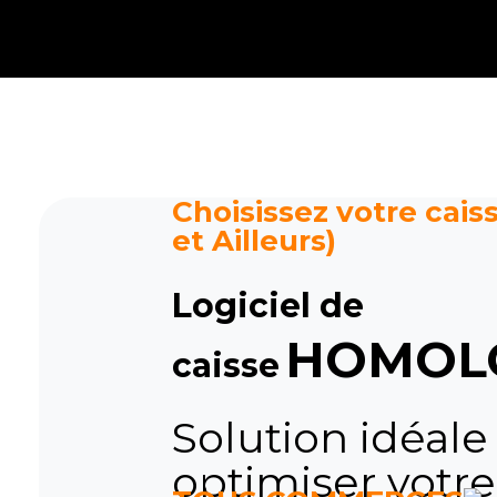
Caisse tactile Tunisie - ASM
Caisses tactiles de marques mondiales et logiciels de gestion pour les points de vente.
Choisissez votre caiss
et Ailleurs)
Logiciel de
HOMOL
caisse
Solution idéale
optimiser votre