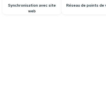
Synchronisation avec site
Réseau de points de 
web
Besoin d’aide ?
Nous sommes à votre écoute pour r