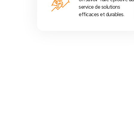
service de solutions
efficaces et durables.
Votre Choix Idéal
 Nos Packs Caisses Tactiles
s
prédéfinis selon chaque
activité commerciale
:
Restos
,
cafés