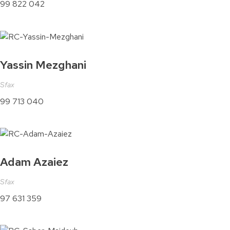
99 822 042
Yassin Mezghani
Sfax
99 713 040
Adam Azaiez
Sfax
97 631 359