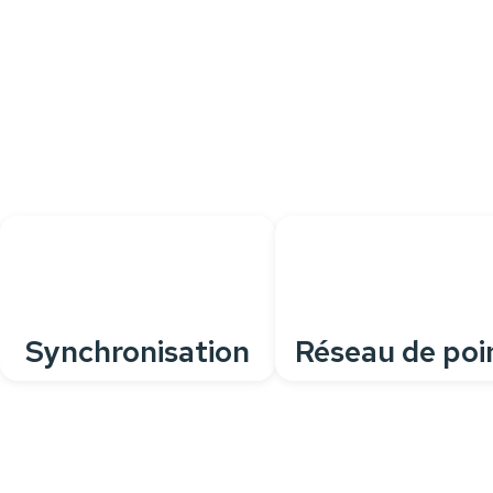
pour tous vos besoins quotidiens
Personnalisez votre
caisse
grâce à de nombreuses
fonctionnalités
, pour une solution parfaitement adaptée à
votre activité.
Synchronisation
Réseau de poi
avec site web
de vente