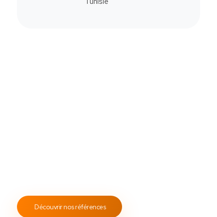
Commander
Contactez-Nous
Notre savoir-faire
All Soft Multimédia
Fort de plus de
19 ans
d’expérience, ASM s’engage à
fournir un service client attentif et réactif, tout en
proposant des s
olutions de point de vente
fiables et
performantes.
Notre engagement envers les normes
ISO 9001
garantit des prestations de qualité, durables et
conformes aux standards internationaux.
Découvrir nos références