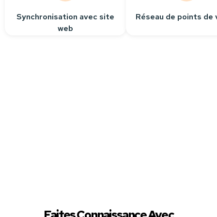
Synchronisation avec site
Réseau de points de 
web
Besoin
d’aide ?
Contactez-nous
Nous sommes à votre
écoute pour répondre
à toutes vos questions.
Faites Connaissance Avec