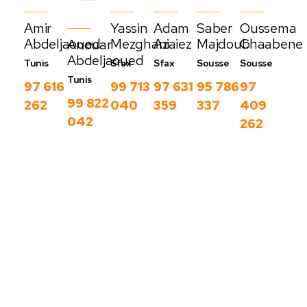
Amir
Yassin
Adam
Saber
Oussema
Abdeljaoued
Mezghani
Azaiez
Majdoub
Chaabene
Anouar
Abdeljaoued
Tunis
Sfax
Sfax
Sousse
Sousse
Tunis
97 616
99 713
97 631
95 786
97
99 822
262
040
359
337
409
042
262
Nos derniers
blog
C
Voir
o
plus
m
m