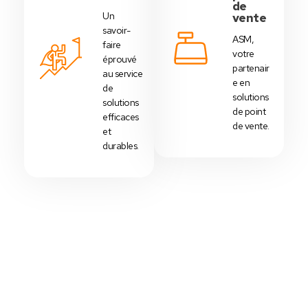
de
Un
vente
savoir-
ASM,
faire
votre
éprouvé
partenair
au service
e en
de
solutions
solutions
de point
efficaces
de vente.
et
durables.
Votre Choix Idéal
Découvrez Nos Packs Caisses
Tactiles - Tunisie
Des
packs caisses tactiles
prédéfinis selon
chaque
activité