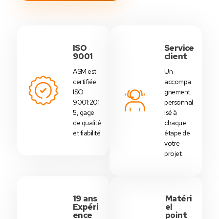
ISO
Service
9001
client
ASM est
Un
certifiée
accompa
ISO
gnement
9001:201
personnal
5, gage
isé à
de qualité
chaque
et fiabilité.
étape de
votre
projet.
19 ans
Matéri
Expéri
el
ence
point