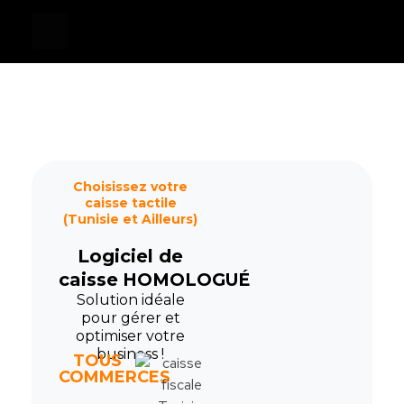
Devis
0
Caisse tactile Tunisie - ASM
Caisses tactiles de marques mondiales et logiciels de gestion pour les points de vente.
Choisissez votre
caisse tactile
(Tunisie et Ailleurs)
Logiciel de
caisse
HOMOLOGUÉ
Solution idéale
pour gérer et
optimiser votre
business !
TOUS
COMMERCES