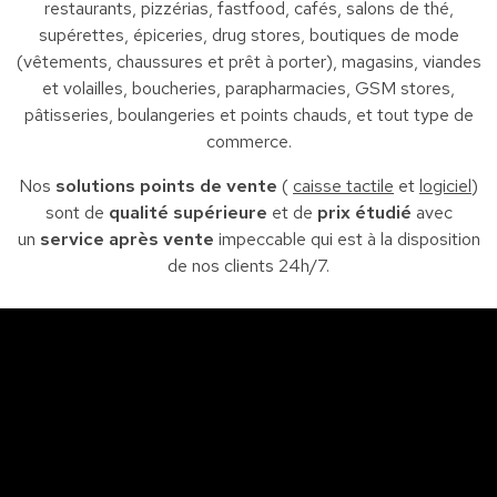
restaurants, pizzérias, fastfood, cafés, salons de thé,
supérettes, épiceries, drug stores, boutiques de mode
(vêtements, chaussures et prêt à porter), magasins, viandes
et volailles, boucheries, parapharmacies, GSM stores,
pâtisseries, boulangeries et points chauds, et tout type de
commerce.
Nos
solutions points de vente
(
caisse tactile
et
logiciel
)
sont de
qualité supérieure
et de
prix étudié
avec
un
service après vente
impeccable qui est à la disposition
de nos clients 24h/7.
Sfax
So
Siège : Av. de la liberté Imm. El Itkan 3 ème étage
A