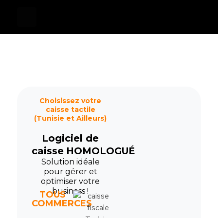
Devis
0
Caisse tactile Tunisie - ASM
Caisses tactiles de marques mondiales et logiciels de gestion pour les points de vente.
Choisissez votre
caisse tactile
(Tunisie et Ailleurs)
Logiciel de
caisse
HOMOLOGUÉ
Solution idéale
pour gérer et
optimiser votre
business !
TOUS
COMMERCES