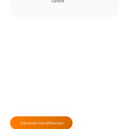
Commander
Contactez-Nous
Notre savoir-faire
All Soft Multimédia
Fort de plus de
19 ans
d’expérience, ASM s’engage à
fournir un service client attentif et réactif, tout en
proposant des s
olutions de point de vente
fiables et
performantes.
Notre engagement envers les normes
ISO 9001
garantit des prestations de qualité, durables et
conformes aux standards internationaux.
Découvrir nos références