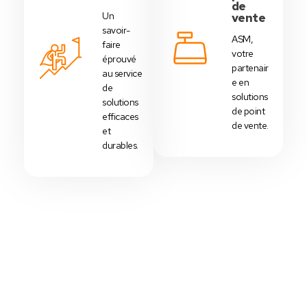
de
Un
vente
savoir-
ASM,
faire
votre
éprouvé
partenair
au service
e en
de
solutions
solutions
de point
efficaces
de vente.
et
durables.
Votre Choix Idéal
Découvrez Nos Packs Caisses
Tactiles - Tunisie
Des
packs caisses tactiles
prédéfinis selon
chaque
activité