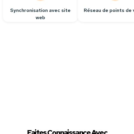
Synchronisation avec site
Réseau de points de 
web
Besoin
d’aide ?
Contactez-nous
Nous sommes à votre
écoute pour répondre
à toutes vos questions.
Faites Connaissance Avec