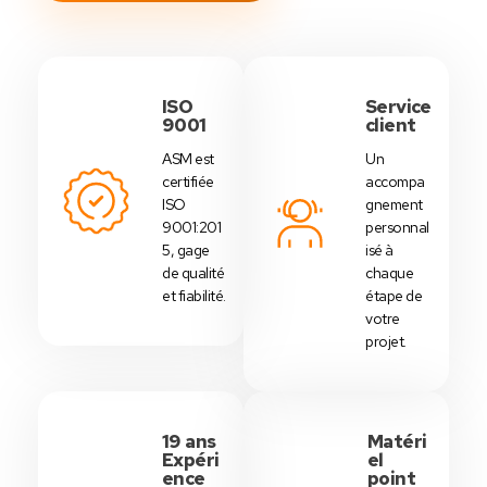
ISO
Service
9001
client
ASM est
Un
certifiée
accompa
ISO
gnement
9001:201
personnal
5, gage
isé à
de qualité
chaque
et fiabilité.
étape de
votre
projet.
19 ans
Matéri
Expéri
el
ence
point