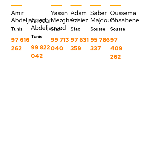
Amir
Yassin
Adam
Saber
Oussema
Abdeljaoued
Mezghani
Azaiez
Majdoub
Chaabene
Anouar
Abdeljaoued
Tunis
Sfax
Sfax
Sousse
Sousse
Tunis
97 616
99 713
97 631
95 786
97
99 822
262
040
359
337
409
042
262
Nos derniers
blog
C
Voir
o
plus
m
m