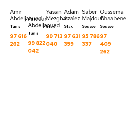
Amir
Yassin
Adam
Saber
Oussema
Abdeljaoued
Mezghani
Azaiez
Majdoub
Chaabene
Anouar
Abdeljaoued
Tunis
Sfax
Sfax
Sousse
Sousse
Tunis
97 616
99 713
97 631
95 786
97
99 822
262
040
359
337
409
042
262
Nos derniers
blog
C
Voir
o
plus
m
m