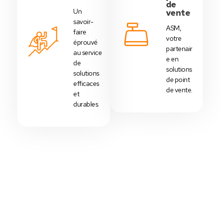
de
Un
vente
savoir-
ASM,
faire
votre
éprouvé
partenair
au service
e en
de
solutions
solutions
de point
efficaces
de vente.
et
durables.
Votre Choix Idéal
Découvrez Nos Packs Caisses
Tactiles - Tunisie
Des
packs caisses tactiles
prédéfinis selon
chaque
activité