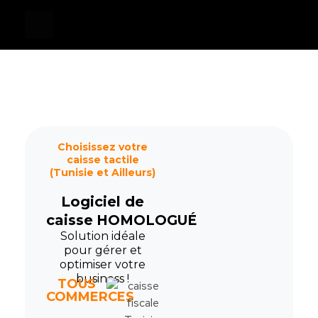
Devis
0
Caisse tactile Tunisie - ASM
Caisses tactiles de marques mondiales et logiciels de gestion pour les points de vente.
Choisissez votre
caisse tactile
(Tunisie et Ailleurs)
Logiciel de
caisse
HOMOLOGUÉ
Solution idéale
pour gérer et
optimiser votre
business !
TOUS
COMMERCES