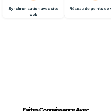
Synchronisation avec site
Réseau de points de 
web
Besoin
d’aide ?
Contactez-nous
Nous sommes à votre
écoute pour répondre
à toutes vos questions.
Faites Connaissance Avec