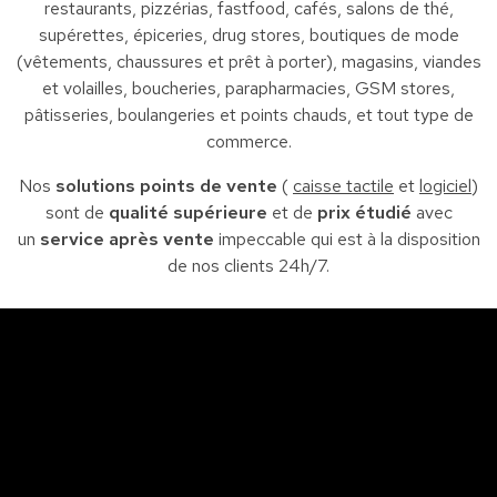
restaurants, pizzérias, fastfood, cafés, salons de thé,
supérettes, épiceries, drug stores, boutiques de mode
(vêtements, chaussures et prêt à porter), magasins, viandes
et volailles, boucheries, parapharmacies, GSM stores,
pâtisseries, boulangeries et points chauds, et tout type de
commerce.
Nos
solutions points de vente
(
caisse tactile
et
logiciel
)
sont de
qualité supérieure
et de
prix étudié
avec
un
service après vente
impeccable qui est à la disposition
de nos clients 24h/7.
Sfax
So
Siège : Av. de la liberté Imm. El Itkan 3 ème étage
A