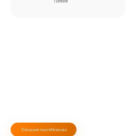
Commander
Contactez-Nous
Notre savoir-faire
All Soft Multimédia
Fort de plus de
19 ans
d’expérience, ASM s’engage à
fournir un service client attentif et réactif, tout en
proposant des s
olutions de point de vente
fiables et
performantes.
Notre engagement envers les normes
ISO 9001
garantit des prestations de qualité, durables et
conformes aux standards internationaux.
Découvrir nos références