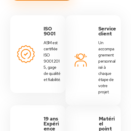
ISO
Service
9001
client
ASM est
Un
certifiée
accompa
ISO
gnement
9001:201
personnal
5, gage
isé à
de qualité
chaque
et fiabilité.
étape de
votre
projet.
19 ans
Matéri
Expéri
el
ence
point