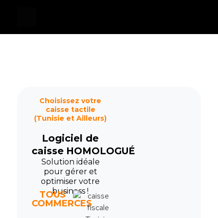
Devis
0
Caisse tactile Tunisie - ASM
Caisses tactiles de marques mondiales et logiciels de gestion pour les points de vente.
Choisissez votre
caisse tactile
(Tunisie et Ailleurs)
Logiciel de
caisse
HOMOLOGUÉ
Solution idéale
pour gérer et
optimiser votre
business !
TOUS
COMMERCES