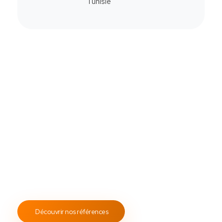
Commander
Contactez-Nous
Notre savoir-faire
All Soft Multimédia
Fort de plus de
19 ans
d’expérience, ASM s’engage à
fournir un service client attentif et réactif, tout en
proposant des s
olutions de point de vente
fiables et
performantes.
Notre engagement envers les normes
ISO 9001
garantit des prestations de qualité, durables et
conformes aux standards internationaux.
Découvrir nos références