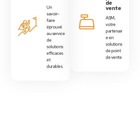
de
Un
vente
savoir-
ASM,
faire
votre
éprouvé
partenair
au service
e en
de
solutions
solutions
de point
efficaces
de vente.
et
durables.
Votre Choix Idéal
Découvrez Nos Packs Caisses
Tactiles - Tunisie
Des
packs caisses tactiles
prédéfinis selon
chaque
activité