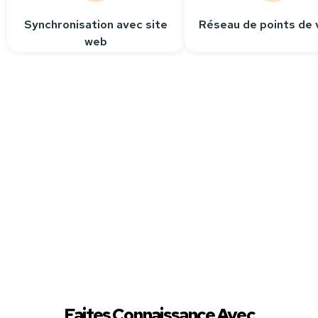
Synchronisation avec site
Réseau de points de 
web
Besoin
d’aide ?
Contactez-nous
Nous sommes à votre
écoute pour répondre
à toutes vos questions.
Faites Connaissance Avec