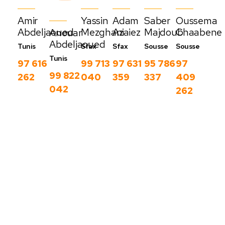
Amir
Yassin
Adam
Saber
Oussema
Abdeljaoued
Mezghani
Azaiez
Majdoub
Chaabene
Anouar
Abdeljaoued
Tunis
Sfax
Sfax
Sousse
Sousse
Tunis
97 616
99 713
97 631
95 786
97
99 822
262
040
359
337
409
042
262
Nos derniers
blog
C
Voir
o
plus
m
m