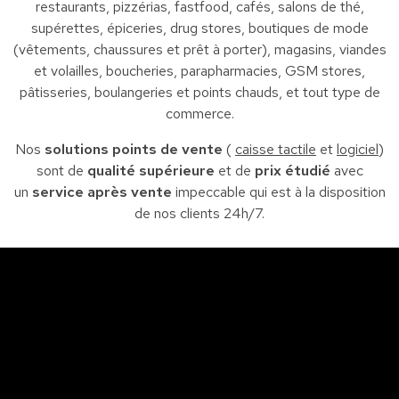
restaurants, pizzérias, fastfood, cafés, salons de thé,
supérettes, épiceries, drug stores, boutiques de mode
(vêtements, chaussures et prêt à porter), magasins, viandes
et volailles, boucheries, parapharmacies, GSM stores,
pâtisseries, boulangeries et points chauds, et tout type de
commerce.
Nos
solutions points de vente
(
caisse tactile
et
logiciel
)
sont de
qualité supérieure
et de
prix étudié
avec
un
service après vente
impeccable qui est à la disposition
de nos clients 24h/7.
Sfax
So
Siège : Av. de la liberté Imm. El Itkan 3 ème étage
A