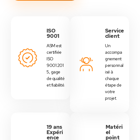
ISO
Service
9001
client
ASM est
Un
certifiée
accompa
ISO
gnement
9001:201
personnal
5, gage
isé à
de qualité
chaque
et fiabilité.
étape de
votre
projet.
19 ans
Matéri
Expéri
el
ence
point