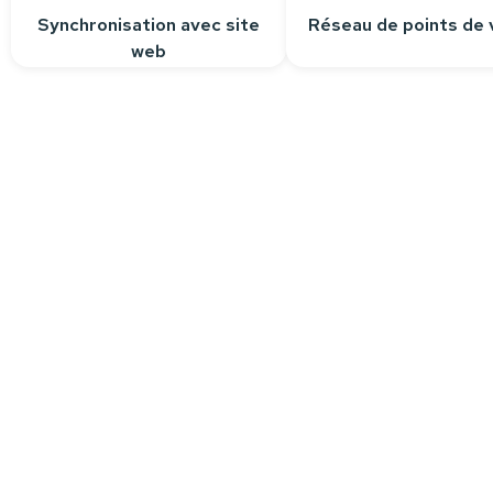
Synchronisation avec site
Réseau de points de 
web
Besoin d’aide ?
Nous sommes à votre écoute pour r