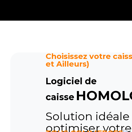
Caisse tactile Tunisie - ASM
Caisses tactiles de marques mondiales et logiciels de gestion pour les points de vente.
Choisissez votre caiss
et Ailleurs)
Logiciel de
HOMOL
caisse
Solution idéale
optimiser votre