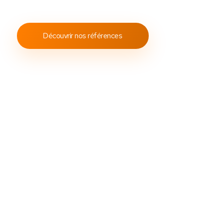
conformes aux standards internationaux.
Découvrir nos références
Découvrez
Des
packs caisses tactile