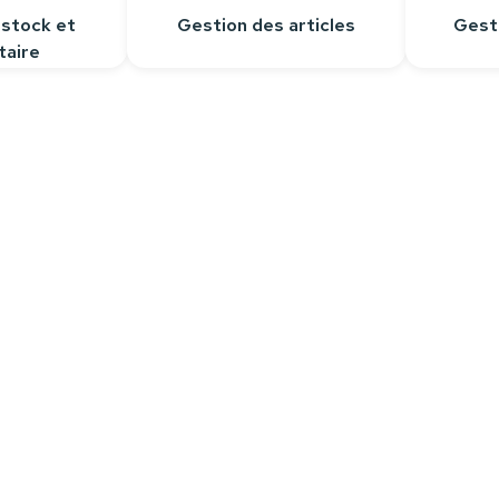
 stock et
Gestion des articles
Gest
taire
Contactez-nous