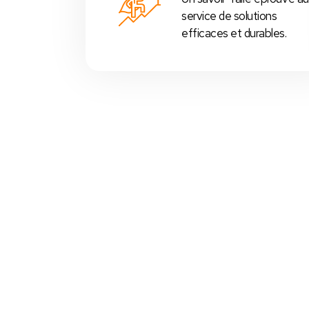
service de solutions
efficaces et durables.
Votre Choix Idéal
 Nos Packs Caisses Tactiles
s
prédéfinis selon chaque
activité commerciale
:
Restos
,
cafés