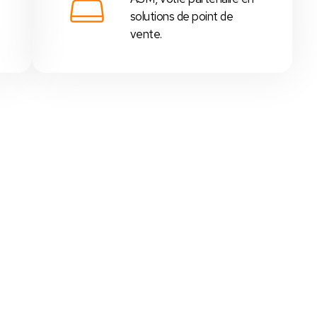
solutions de point de
vente.
 - Tunisie
,
supérettes
,
boutiques
, etc...