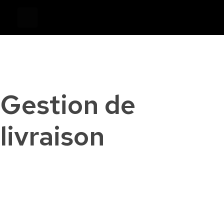
Devis
0
Caisse tactile Tunisie - ASM
Caisses tactiles de marques mondiales et logiciels de gestion pour les points de vente.
Gestion de
livraison