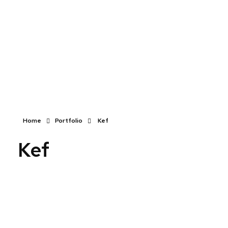
Devis
0
Caisse tactile Tunisie - ASM
Caisses tactiles de marques mondiales et logiciels de gestion pour les points de vente.
Home
Portfolio
Kef
Kef