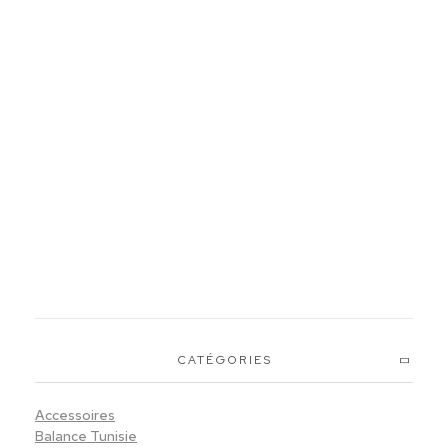
The Hangar
Salon de thé
Le supermarché
Magasin
CATÉGORIES
Accessoires
Balance Tunisie