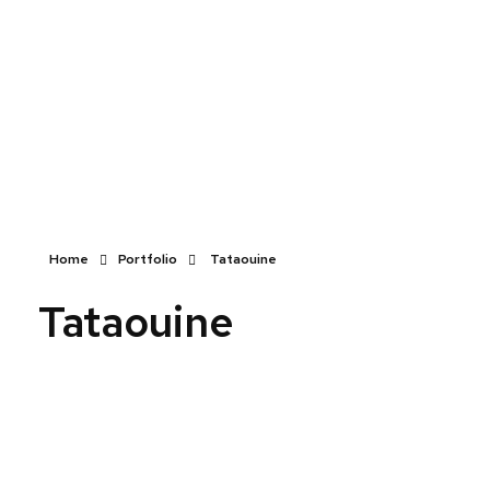
Devis
0
Caisse tactile Tunisie - ASM
Caisses tactiles de marques mondiales et logiciels de gestion pour les points de vente.
Home
Portfolio
Tataouine
Tataouine