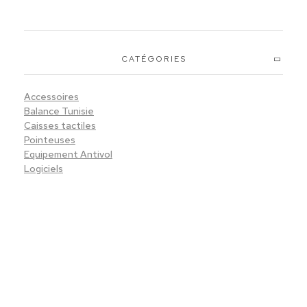
Prix Doux
Magasin
CATÉGORIES
Accessoires
Balance Tunisie
Caisses tactiles
Pointeuses
Equipement Antivol
Logiciels
Sfax
So
Siège : Av. de la liberté Imm. El Itkan 3 ème étage
A