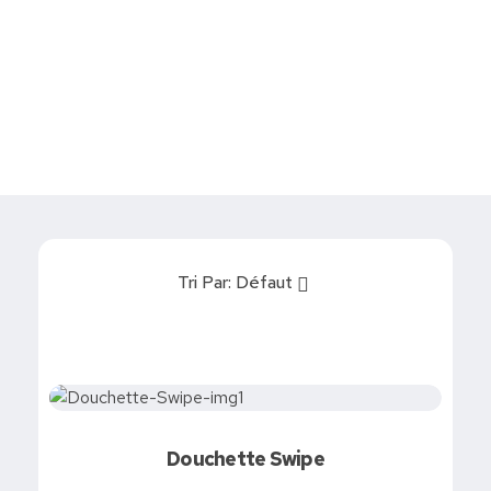
Devis
0
Caisse tactile Tunisie - ASM
Caisses tactiles de marques mondiales et logiciels de gestion pour les points de vente.
Tri Par:
Défaut
Demandez votre devis
Douchette Swipe