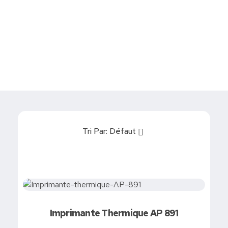
Devis
0
Caisse tactile Tunisie - ASM
Caisses tactiles de marques mondiales et logiciels de gestion pour les points de vente.
Tri Par:
Défaut
Demandez votre devis
Imprimante Thermique AP 891