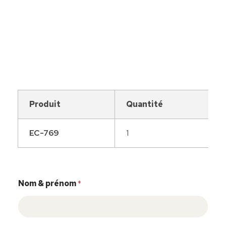
Devis
1
Caisse tactile Tunisie - ASM
Caisses tactiles de marques mondiales et logiciels de gestion pour les points de vente.
Produit
Quantité
EC-769
1
Nom & prénom
*