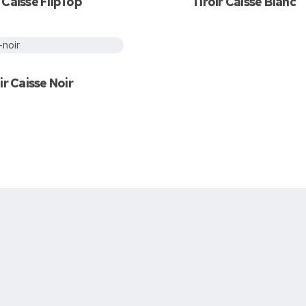
r Caisse FlipTop
Tiroir Caisse Blanc
andez votre devis
ir Caisse Noir