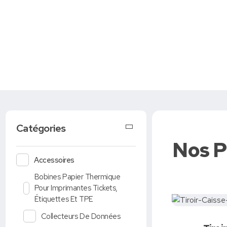
Caisse tactile Tunisie - ASM
Caisses tactiles de marques mondiales et logiciels de gestion pour les points de vente.
Catégories
Accessoires
Bobines Papier Thermique
Dem
Pour Imprimantes Tickets,
Étiquettes Et TPE
Collecteurs De Données