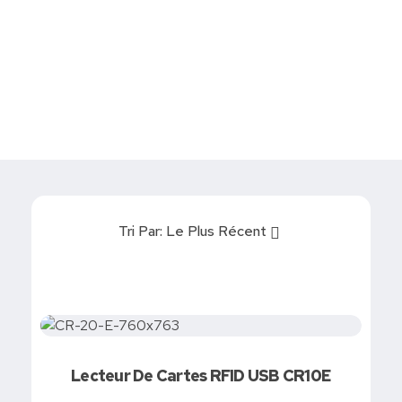
Devis
0
Caisse tactile Tunisie - ASM
Caisses tactiles de marques mondiales et logiciels de gestion pour les points de vente.
Tri Par:
Le Plus Récent
Lecteur De Cartes RFID USB CR10E