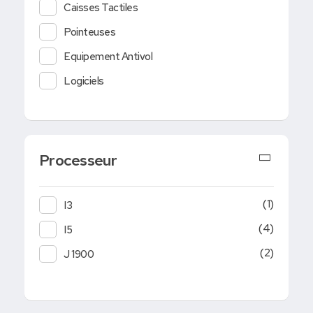
Caisses Tactiles
Pointeuses
Equipement Antivol
Logiciels
Processeur
(1)
I3
(4)
I5
(2)
J 1900