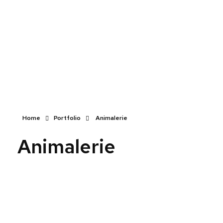
Caisse tactile Tunisie - ASM
Caisses tactiles de marques mondiales et logiciels de gestion pour les points de vente.
Home
Portfolio
Animalerie
Animalerie